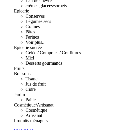
Lait de chèvre
crèmes glacées/sorbets
Epicerie
Conserves
Légumes secs
Graines
Pâtes
Farines
Voir plus...
Epicerie sucrée
Gelée / Compotes / Confitures
Miel
Desserts gourmands
Fruits
Boissons
Tisane
Jus de fruit
Cidre
Jardin
Paille
Cosmétique/Artisanat
Cosmétique
Artisanat
Produits ménagers