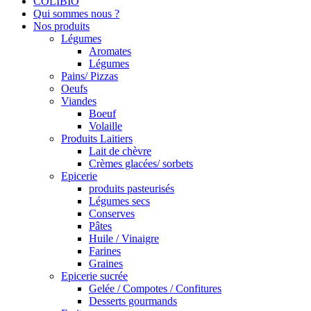
COLIBIO
Qui sommes nous ?
Nos produits
Légumes
Aromates
Légumes
Pains/ Pizzas
Oeufs
Viandes
Boeuf
Volaille
Produits Laitiers
Lait de chèvre
Crèmes glacées/ sorbets
Epicerie
produits pasteurisés
Légumes secs
Conserves
Pâtes
Huile / Vinaigre
Farines
Graines
Epicerie sucrée
Gelée / Compotes / Confitures
Desserts gourmands