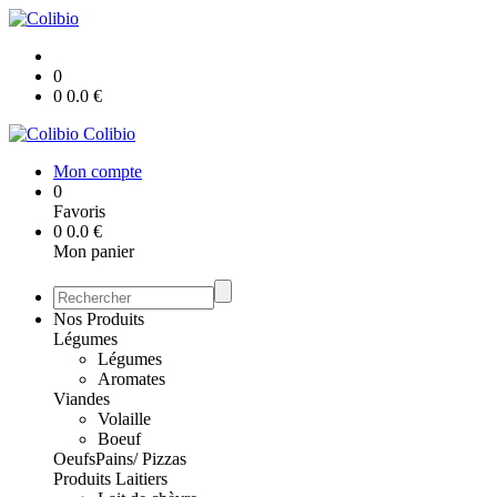
0
0
0.0
€
Colibio
Mon compte
0
Favoris
0
0.0
€
Mon panier
Nos Produits
Légumes
Légumes
Aromates
Viandes
Volaille
Boeuf
Oeufs
Pains/ Pizzas
Produits Laitiers