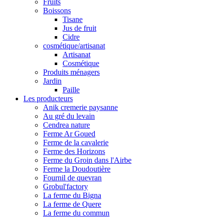
Fruits
Boissons
Tisane
Jus de fruit
Cidre
cosmétique/artisanat
Artisanat
Cosmétique
Produits ménagers
Jardin
Paille
Les producteurs
Anik cremerie paysanne
Au gré du levain
Cendrea nature
Ferme Ar Goued
Ferme de la cavalerie
Ferme des Horizons
Ferme du Groin dans l'Airbe
Ferme la Doudoutière
Fournil de quevran
Grobul'factory
La ferme du Bigna
La ferme de Quere
La ferme du commun