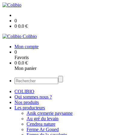
0
0
0.0
€
Colibio
Mon compte
0
Favoris
0
0.0
€
Mon panier
COLIBIO
Qui sommes nous ?
Nos produits
Les producteurs
Anik cremerie paysanne
Au gré du levain
Cendrea nature
Ferme Ar Goued
Ferme de la cavalerie