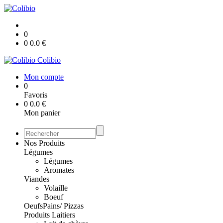
0
0
0.0
€
Colibio
Mon compte
0
Favoris
0
0.0
€
Mon panier
Nos Produits
Légumes
Légumes
Aromates
Viandes
Volaille
Boeuf
Oeufs
Pains/ Pizzas
Produits Laitiers