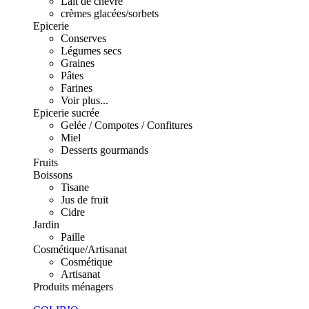
Lait de chèvre
crèmes glacées/sorbets
Epicerie
Conserves
Légumes secs
Graines
Pâtes
Farines
Voir plus...
Epicerie sucrée
Gelée / Compotes / Confitures
Miel
Desserts gourmands
Fruits
Boissons
Tisane
Jus de fruit
Cidre
Jardin
Paille
Cosmétique/Artisanat
Cosmétique
Artisanat
Produits ménagers