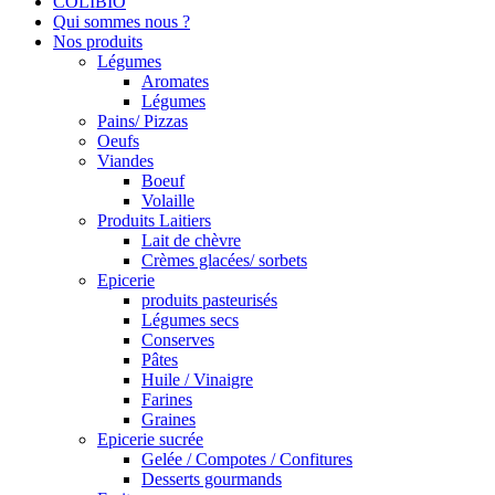
COLIBIO
Qui sommes nous ?
Nos produits
Légumes
Aromates
Légumes
Pains/ Pizzas
Oeufs
Viandes
Boeuf
Volaille
Produits Laitiers
Lait de chèvre
Crèmes glacées/ sorbets
Epicerie
produits pasteurisés
Légumes secs
Conserves
Pâtes
Huile / Vinaigre
Farines
Graines
Epicerie sucrée
Gelée / Compotes / Confitures
Desserts gourmands