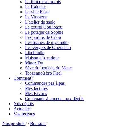
La ferme d'autrefois
La Rainette
La ville Eslan
La Vinoterie
L'atelier du saule
Le courtil Goulipaou
Le potager de Sophie
Les jardins de Cilou
Les tisanes de mysmolie
Les vergers de Guerledan
Libellbulle
Maison d'hacadour
Minez Du
Sève du bouleau du Mené
Taozennoù bro Fisel
Comment?
Commandes pas à pas
Mes factures
Mes Favoris
Contenants à ramener aux dépôts
Nos dépôts
Actualités
Vos recettes
Nos produits
>
Boissons