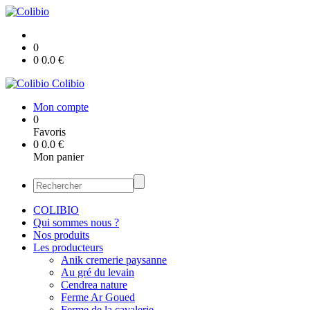
0
0
0.0
€
Colibio
Mon compte
0
Favoris
0
0.0
€
Mon panier
COLIBIO
Qui sommes nous ?
Nos produits
Les producteurs
Anik cremerie paysanne
Au gré du levain
Cendrea nature
Ferme Ar Goued
Ferme de la cavalerie