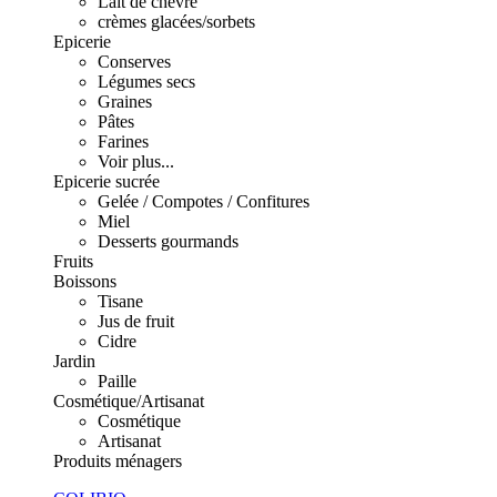
Lait de chèvre
crèmes glacées/sorbets
Epicerie
Conserves
Légumes secs
Graines
Pâtes
Farines
Voir plus...
Epicerie sucrée
Gelée / Compotes / Confitures
Miel
Desserts gourmands
Fruits
Boissons
Tisane
Jus de fruit
Cidre
Jardin
Paille
Cosmétique/Artisanat
Cosmétique
Artisanat
Produits ménagers