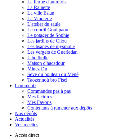
La ferme d'autrefois
La Rainette
La ville Eslan
La Vinoterie
L'atelier du saule
Le courtil Goulipaou
Le potager de Sophie
Les jardins de Cilou
Les tisanes de mysmolie
Les vergers de Guerledan
Libellbulle
Maison d'hacadour
Minez Du
Sève du bouleau du Mené
Taozennoù bro Fisel
Comment?
Commandes pas à pas
Mes factures
Mes Favoris
Contenants à ramener aux dépôts
Nos dépôts
Actualités
Vos recettes
Accès direct