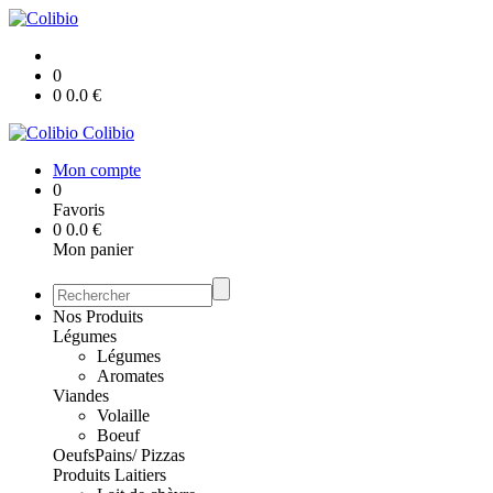
0
0
0.0
€
Colibio
Mon compte
0
Favoris
0
0.0
€
Mon panier
Nos Produits
Légumes
Légumes
Aromates
Viandes
Volaille
Boeuf
Oeufs
Pains/ Pizzas
Produits Laitiers