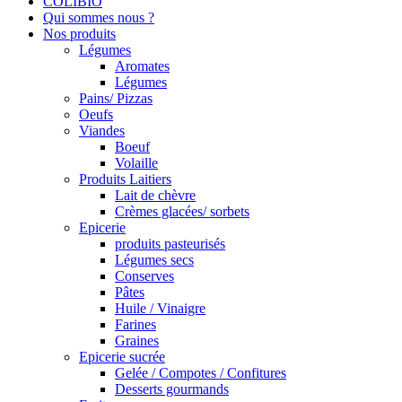
COLIBIO
Qui sommes nous ?
Nos produits
Légumes
Aromates
Légumes
Pains/ Pizzas
Oeufs
Viandes
Boeuf
Volaille
Produits Laitiers
Lait de chèvre
Crèmes glacées/ sorbets
Epicerie
produits pasteurisés
Légumes secs
Conserves
Pâtes
Huile / Vinaigre
Farines
Graines
Epicerie sucrée
Gelée / Compotes / Confitures
Desserts gourmands