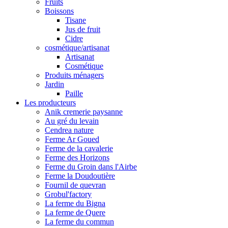
Fruits
Boissons
Tisane
Jus de fruit
Cidre
cosmétique/artisanat
Artisanat
Cosmétique
Produits ménagers
Jardin
Paille
Les producteurs
Anik cremerie paysanne
Au gré du levain
Cendrea nature
Ferme Ar Goued
Ferme de la cavalerie
Ferme des Horizons
Ferme du Groin dans l'Airbe
Ferme la Doudoutière
Fournil de quevran
Grobul'factory
La ferme du Bigna
La ferme de Quere
La ferme du commun