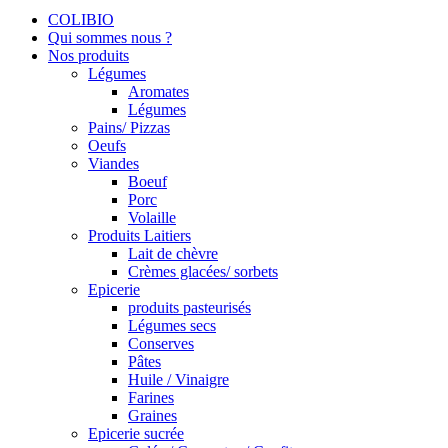
COLIBIO
Qui sommes nous ?
Nos produits
Légumes
Aromates
Légumes
Pains/ Pizzas
Oeufs
Viandes
Boeuf
Porc
Volaille
Produits Laitiers
Lait de chèvre
Crèmes glacées/ sorbets
Epicerie
produits pasteurisés
Légumes secs
Conserves
Pâtes
Huile / Vinaigre
Farines
Graines
Epicerie sucrée