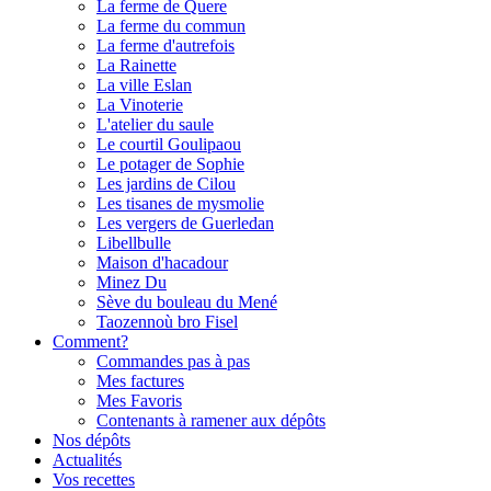
La ferme de Quere
La ferme du commun
La ferme d'autrefois
La Rainette
La ville Eslan
La Vinoterie
L'atelier du saule
Le courtil Goulipaou
Le potager de Sophie
Les jardins de Cilou
Les tisanes de mysmolie
Les vergers de Guerledan
Libellbulle
Maison d'hacadour
Minez Du
Sève du bouleau du Mené
Taozennoù bro Fisel
Comment?
Commandes pas à pas
Mes factures
Mes Favoris
Contenants à ramener aux dépôts
Nos dépôts
Actualités
Vos recettes