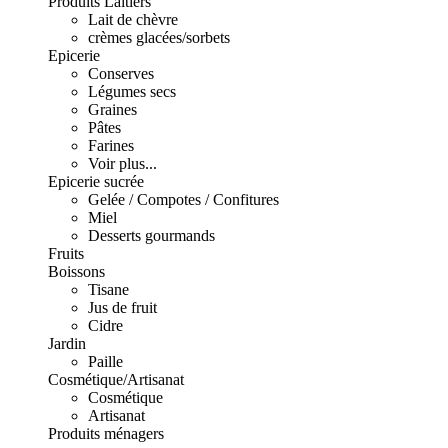
Produits Laitiers
Lait de chèvre
crèmes glacées/sorbets
Epicerie
Conserves
Légumes secs
Graines
Pâtes
Farines
Voir plus...
Epicerie sucrée
Gelée / Compotes / Confitures
Miel
Desserts gourmands
Fruits
Boissons
Tisane
Jus de fruit
Cidre
Jardin
Paille
Cosmétique/Artisanat
Cosmétique
Artisanat
Produits ménagers