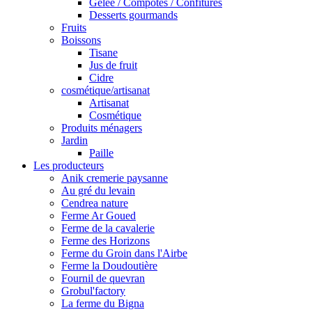
Gelée / Compotes / Confitures
Desserts gourmands
Fruits
Boissons
Tisane
Jus de fruit
Cidre
cosmétique/artisanat
Artisanat
Cosmétique
Produits ménagers
Jardin
Paille
Les producteurs
Anik cremerie paysanne
Au gré du levain
Cendrea nature
Ferme Ar Goued
Ferme de la cavalerie
Ferme des Horizons
Ferme du Groin dans l'Airbe
Ferme la Doudoutière
Fournil de quevran
Grobul'factory
La ferme du Bigna