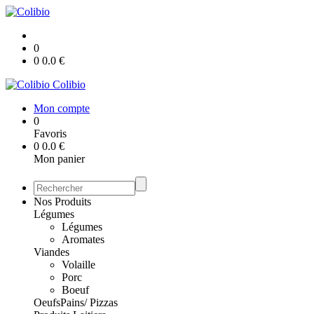
0
0
0.0
€
Colibio
Mon compte
0
Favoris
0
0.0
€
Mon panier
Nos Produits
Légumes
Légumes
Aromates
Viandes
Volaille
Porc
Boeuf
Oeufs
Pains/ Pizzas