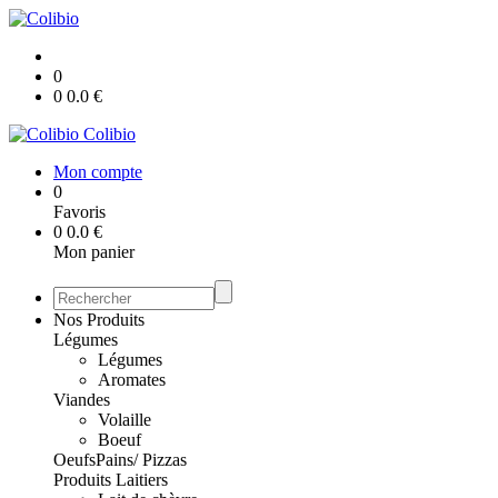
0
0
0.0
€
Colibio
Mon compte
0
Favoris
0
0.0
€
Mon panier
Nos Produits
Légumes
Légumes
Aromates
Viandes
Volaille
Boeuf
Oeufs
Pains/ Pizzas
Produits Laitiers