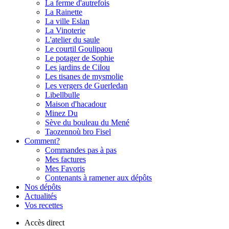
La ferme d'autrefois
La Rainette
La ville Eslan
La Vinoterie
L'atelier du saule
Le courtil Goulipaou
Le potager de Sophie
Les jardins de Cilou
Les tisanes de mysmolie
Les vergers de Guerledan
Libellbulle
Maison d'hacadour
Minez Du
Sève du bouleau du Mené
Taozennoù bro Fisel
Comment?
Commandes pas à pas
Mes factures
Mes Favoris
Contenants à ramener aux dépôts
Nos dépôts
Actualités
Vos recettes
Accès direct