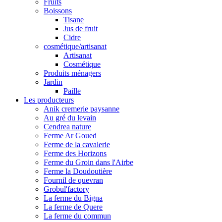
Fruits
Boissons
Tisane
Jus de fruit
Cidre
cosmétique/artisanat
Artisanat
Cosmétique
Produits ménagers
Jardin
Paille
Les producteurs
Anik cremerie paysanne
Au gré du levain
Cendrea nature
Ferme Ar Goued
Ferme de la cavalerie
Ferme des Horizons
Ferme du Groin dans l'Airbe
Ferme la Doudoutière
Fournil de quevran
Grobul'factory
La ferme du Bigna
La ferme de Quere
La ferme du commun