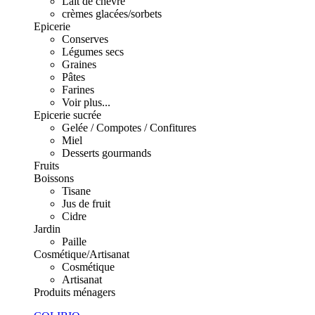
Lait de chèvre
crèmes glacées/sorbets
Epicerie
Conserves
Légumes secs
Graines
Pâtes
Farines
Voir plus...
Epicerie sucrée
Gelée / Compotes / Confitures
Miel
Desserts gourmands
Fruits
Boissons
Tisane
Jus de fruit
Cidre
Jardin
Paille
Cosmétique/Artisanat
Cosmétique
Artisanat
Produits ménagers