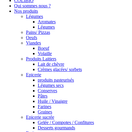
COLIBIO
Qui sommes nous ?
Nos produits
Légumes
Aromates
Légumes
Pains/ Pizzas
Oeufs
Viandes
Boeuf
Volaille
Produits Laitiers
Lait de chèvre
Crèmes glacées/ sorbets
Epicerie
produits pasteurisés
Légumes secs
Conserves
Pâtes
Huile / Vinaigre
Farines
Graines
Epicerie sucrée
Gelée / Compotes / Confitures
Desserts gourmands