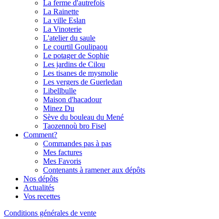
La ferme d'autrefois
La Rainette
La ville Eslan
La Vinoterie
L'atelier du saule
Le courtil Goulipaou
Le potager de Sophie
Les jardins de Cilou
Les tisanes de mysmolie
Les vergers de Guerledan
Libellbulle
Maison d'hacadour
Minez Du
Sève du bouleau du Mené
Taozennoù bro Fisel
Comment?
Commandes pas à pas
Mes factures
Mes Favoris
Contenants à ramener aux dépôts
Nos dépôts
Actualités
Vos recettes
Conditions générales de vente