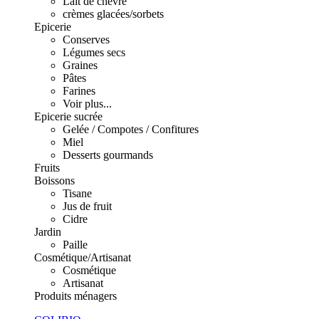
Lait de chèvre
crèmes glacées/sorbets
Epicerie
Conserves
Légumes secs
Graines
Pâtes
Farines
Voir plus...
Epicerie sucrée
Gelée / Compotes / Confitures
Miel
Desserts gourmands
Fruits
Boissons
Tisane
Jus de fruit
Cidre
Jardin
Paille
Cosmétique/Artisanat
Cosmétique
Artisanat
Produits ménagers