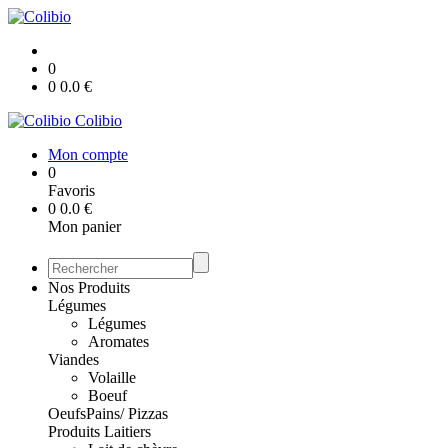
0
0
0.0
€
Colibio
Mon compte
0
Favoris
0
0.0
€
Mon panier
Nos Produits
Légumes
Légumes
Aromates
Viandes
Volaille
Boeuf
Oeufs
Pains/ Pizzas
Produits Laitiers