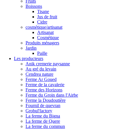
Fruits
Boissons
Tisane
Jus de fruit
Cidre
cosmétique/artisanat
Artisanat
Cosmétique
Produits ménagers
Jardin
Paille
Les producteurs
Anik cremerie paysanne
Au gré du levain
Cendrea nature
Ferme Ar Goued
Ferme de la cavalerie
Ferme des Horizons
Ferme du Groin dans l'Airbe
Ferme la Doudoutière
Fournil de quevran
Grobul'factory
La ferme du Bigna
La ferme de Quere
La ferme du commun