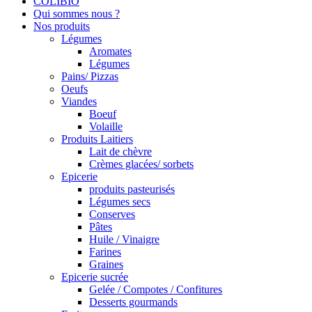
COLIBIO
Qui sommes nous ?
Nos produits
Légumes
Aromates
Légumes
Pains/ Pizzas
Oeufs
Viandes
Boeuf
Volaille
Produits Laitiers
Lait de chèvre
Crèmes glacées/ sorbets
Epicerie
produits pasteurisés
Légumes secs
Conserves
Pâtes
Huile / Vinaigre
Farines
Graines
Epicerie sucrée
Gelée / Compotes / Confitures
Desserts gourmands