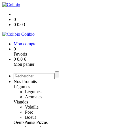
0
0
0.0
€
Colibio
Mon compte
0
Favoris
0
0.0
€
Mon panier
Nos Produits
Légumes
Légumes
Aromates
Viandes
Volaille
Porc
Boeuf
Oeufs
Pains/ Pizzas