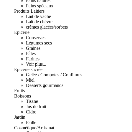
Pains natures
Pains spéciaux
Produits Laitiers
Lait de vache
Lait de chèvre
crèmes glacées/sorbets
Epicerie
Conserves
Légumes secs
Graines
Pâtes
Farines
Voir plus...
Epicerie sucrée
Gelée / Compotes / Confitures
Miel
Desserts gourmands
Fruits
Boissons
Tisane
Jus de fruit
Cidre
Jardin
Paille
Cosmétique/Artisanat