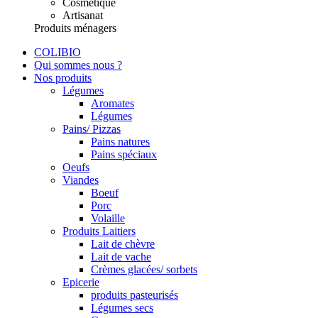
Cosmétique
Artisanat
Produits ménagers
COLIBIO
Qui sommes nous ?
Nos produits
Légumes
Aromates
Légumes
Pains/ Pizzas
Pains natures
Pains spéciaux
Oeufs
Viandes
Boeuf
Porc
Volaille
Produits Laitiers
Lait de chèvre
Lait de vache
Crèmes glacées/ sorbets
Epicerie
produits pasteurisés
Légumes secs