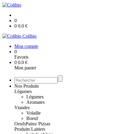
0
0
0.0
€
Colibio
Mon compte
0
Favoris
0
0.0
€
Mon panier
Nos Produits
Légumes
Légumes
Aromates
Viandes
Volaille
Boeuf
Oeufs
Pains/ Pizzas
Produits Laitiers