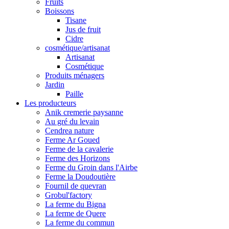
Fruits
Boissons
Tisane
Jus de fruit
Cidre
cosmétique/artisanat
Artisanat
Cosmétique
Produits ménagers
Jardin
Paille
Les producteurs
Anik cremerie paysanne
Au gré du levain
Cendrea nature
Ferme Ar Goued
Ferme de la cavalerie
Ferme des Horizons
Ferme du Groin dans l'Airbe
Ferme la Doudoutière
Fournil de quevran
Grobul'factory
La ferme du Bigna
La ferme de Quere
La ferme du commun