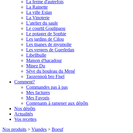
La ferme d'autrefois
La Rainette
La ville Eslan
La Vinoterie
L'atelier du saule
Le courtil Goulipaou
Le potager de Sophie
Les jardins de Cilou
Les tisanes de mysmolie
Les vergers de Guerledan
Libellbulle
Maison d'hacadour
Minez Du
Sève du bouleau du Mené
Taozennoù bro Fisel
Comment?
Commandes pas à pas
Mes factures
Mes Favoris
Contenants à ramener aux dépôts
Nos dépôts
Actualités
Vos recettes
Nos produits
>
Viandes
>
Boeuf