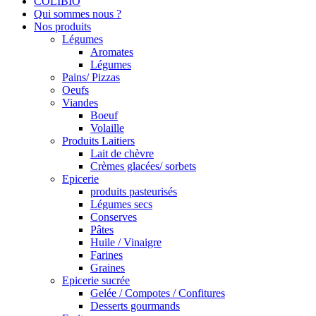
COLIBIO
Qui sommes nous ?
Nos produits
Légumes
Aromates
Légumes
Pains/ Pizzas
Oeufs
Viandes
Boeuf
Volaille
Produits Laitiers
Lait de chèvre
Crèmes glacées/ sorbets
Epicerie
produits pasteurisés
Légumes secs
Conserves
Pâtes
Huile / Vinaigre
Farines
Graines
Epicerie sucrée
Gelée / Compotes / Confitures
Desserts gourmands