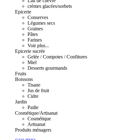
Lait de chèvre
crèmes glacées/sorbets
Epicerie
Conserves
Légumes secs
Graines
Pâtes
Farines
Voir plus...
Epicerie sucrée
Gelée / Compotes / Confitures
Miel
Desserts gourmands
Fruits
Boissons
Tisane
Jus de fruit
Cidre
Jardin
Paille
Cosmétique/Artisanat
Cosmétique
Artisanat
Produits ménagers