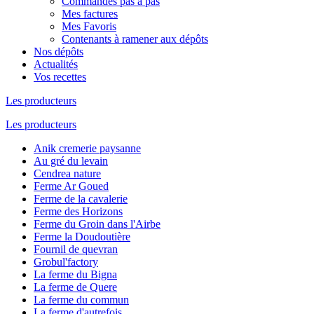
Commandes pas à pas
Mes factures
Mes Favoris
Contenants à ramener aux dépôts
Nos dépôts
Actualités
Vos recettes
Les producteurs
Les producteurs
Anik cremerie paysanne
Au gré du levain
Cendrea nature
Ferme Ar Goued
Ferme de la cavalerie
Ferme des Horizons
Ferme du Groin dans l'Airbe
Ferme la Doudoutière
Fournil de quevran
Grobul'factory
La ferme du Bigna
La ferme de Quere
La ferme du commun
La ferme d'autrefois