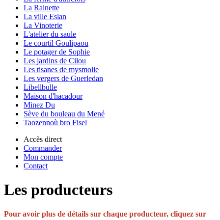
La Rainette
La ville Eslan
La Vinoterie
L'atelier du saule
Le courtil Goulipaou
Le potager de Sophie
Les jardins de Cilou
Les tisanes de mysmolie
Les vergers de Guerledan
Libellbulle
Maison d'hacadour
Minez Du
Sève du bouleau du Mené
Taozennoù bro Fisel
Accès direct
Commander
Mon compte
Contact
Les producteurs
Pour avoir plus de détails sur chaque producteur, cliquez sur