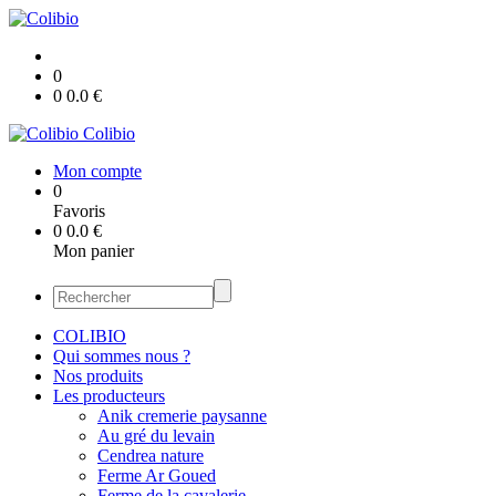
0
0
0.0
€
Colibio
Mon compte
0
Favoris
0
0.0
€
Mon panier
COLIBIO
Qui sommes nous ?
Nos produits
Les producteurs
Anik cremerie paysanne
Au gré du levain
Cendrea nature
Ferme Ar Goued
Ferme de la cavalerie