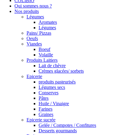
COLIBIO
Qui sommes nous ?
Nos produits
Légumes
Aromates
Légumes
Pains/ Pizzas
Oeufs
Viandes
Boeuf
Volaille
Produits Laitiers
Lait de chèvre
Crèmes glacées/ sorbets
Epicerie
produits pasteurisés
Légumes secs
Conserves
Pâtes
Huile / Vinaigre
Farines
Graines
Epicerie sucrée
Gelée / Compotes / Confitures
Desserts gourmands