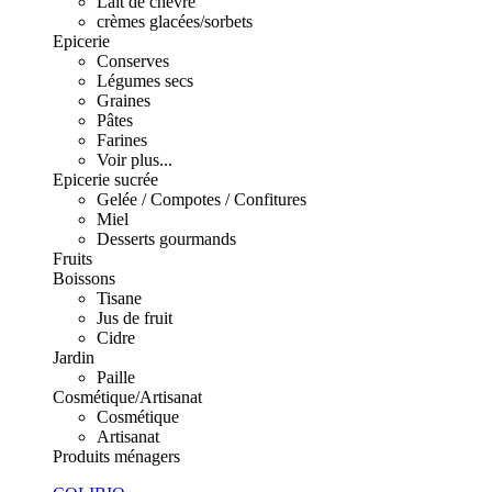
Lait de chèvre
crèmes glacées/sorbets
Epicerie
Conserves
Légumes secs
Graines
Pâtes
Farines
Voir plus...
Epicerie sucrée
Gelée / Compotes / Confitures
Miel
Desserts gourmands
Fruits
Boissons
Tisane
Jus de fruit
Cidre
Jardin
Paille
Cosmétique/Artisanat
Cosmétique
Artisanat
Produits ménagers