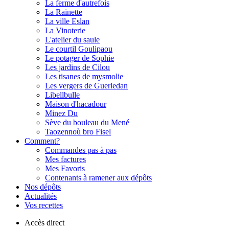
La ferme d'autrefois
La Rainette
La ville Eslan
La Vinoterie
L'atelier du saule
Le courtil Goulipaou
Le potager de Sophie
Les jardins de Cilou
Les tisanes de mysmolie
Les vergers de Guerledan
Libellbulle
Maison d'hacadour
Minez Du
Sève du bouleau du Mené
Taozennoù bro Fisel
Comment?
Commandes pas à pas
Mes factures
Mes Favoris
Contenants à ramener aux dépôts
Nos dépôts
Actualités
Vos recettes
Accès direct