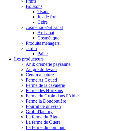
Fruits
Boissons
Tisane
Jus de fruit
Cidre
cosmétique/artisanat
Artisanat
Cosmétique
Produits ménagers
Jardin
Paille
Les producteurs
Anik cremerie paysanne
Au gré du levain
Cendrea nature
Ferme Ar Goued
Ferme de la cavalerie
Ferme des Horizons
Ferme du Groin dans l'Airbe
Ferme la Doudoutière
Fournil de quevran
Grobul'factory
La ferme du Bigna
La ferme de Quere
La ferme du commun