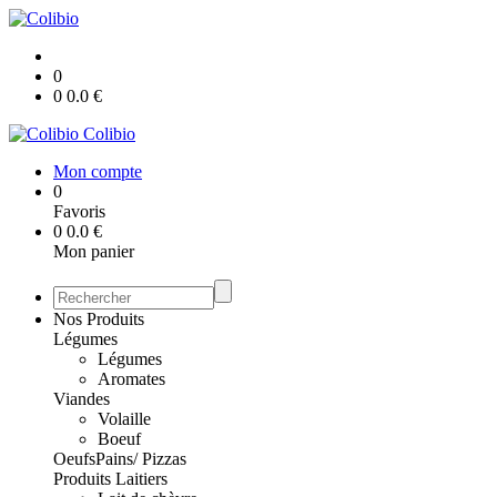
0
0
0.0
€
Colibio
Mon compte
0
Favoris
0
0.0
€
Mon panier
Nos Produits
Légumes
Légumes
Aromates
Viandes
Volaille
Boeuf
Oeufs
Pains/ Pizzas
Produits Laitiers