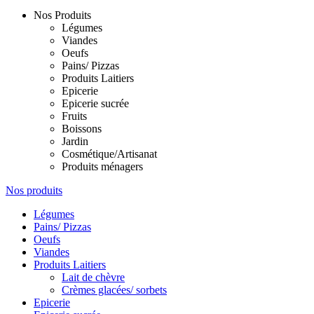
Nos Produits
Légumes
Viandes
Oeufs
Pains/ Pizzas
Produits Laitiers
Epicerie
Epicerie sucrée
Fruits
Boissons
Jardin
Cosmétique/Artisanat
Produits ménagers
Nos produits
Légumes
Pains/ Pizzas
Oeufs
Viandes
Produits Laitiers
Lait de chèvre
Crèmes glacées/ sorbets
Epicerie