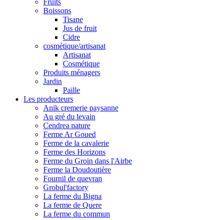
Fruits
Boissons
Tisane
Jus de fruit
Cidre
cosmétique/artisanat
Artisanat
Cosmétique
Produits ménagers
Jardin
Paille
Les producteurs
Anik cremerie paysanne
Au gré du levain
Cendrea nature
Ferme Ar Goued
Ferme de la cavalerie
Ferme des Horizons
Ferme du Groin dans l'Airbe
Ferme la Doudoutière
Fournil de quevran
Grobul'factory
La ferme du Bigna
La ferme de Quere
La ferme du commun