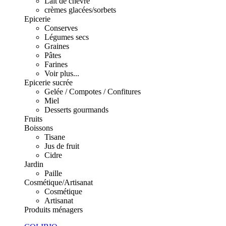
Lait de chèvre
crèmes glacées/sorbets
Epicerie
Conserves
Légumes secs
Graines
Pâtes
Farines
Voir plus...
Epicerie sucrée
Gelée / Compotes / Confitures
Miel
Desserts gourmands
Fruits
Boissons
Tisane
Jus de fruit
Cidre
Jardin
Paille
Cosmétique/Artisanat
Cosmétique
Artisanat
Produits ménagers