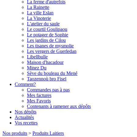
La ferme d'autrefois
La Rainette
La ville Eslan
La Vinoterie
L'atelier du saule
Le courtil Goulipaou
Le potager de Sophie
Les jardins de Cilou
Les tisanes de mysmolie
Les vergers de Guerledan
Libellbulle
Maison d'hacadour
Minez Du
Sève du bouleau du Mené
Taozennoù bro Fisel
Comment?
Commandes pas à pas
Mes factures
Mes Favoris
Contenants à ramener aux dépôts
Nos dépôts
Actualités
Vos recettes
Nos produits
>
Produits Laitiers