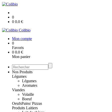
0
0
0.0
€
Colibio
Mon compte
0
Favoris
0
0.0
€
Mon panier
Nos Produits
Légumes
Légumes
Aromates
Viandes
Volaille
Boeuf
Oeufs
Pains/ Pizzas
Produits Laitiers