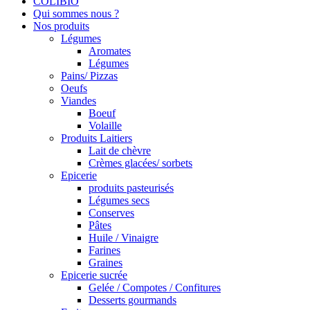
COLIBIO
Qui sommes nous ?
Nos produits
Légumes
Aromates
Légumes
Pains/ Pizzas
Oeufs
Viandes
Boeuf
Volaille
Produits Laitiers
Lait de chèvre
Crèmes glacées/ sorbets
Epicerie
produits pasteurisés
Légumes secs
Conserves
Pâtes
Huile / Vinaigre
Farines
Graines
Epicerie sucrée
Gelée / Compotes / Confitures
Desserts gourmands