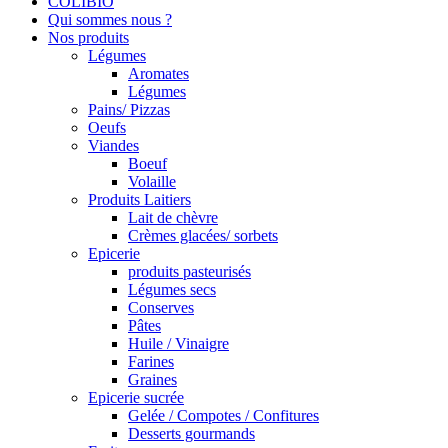
COLIBIO
Qui sommes nous ?
Nos produits
Légumes
Aromates
Légumes
Pains/ Pizzas
Oeufs
Viandes
Boeuf
Volaille
Produits Laitiers
Lait de chèvre
Crèmes glacées/ sorbets
Epicerie
produits pasteurisés
Légumes secs
Conserves
Pâtes
Huile / Vinaigre
Farines
Graines
Epicerie sucrée
Gelée / Compotes / Confitures
Desserts gourmands