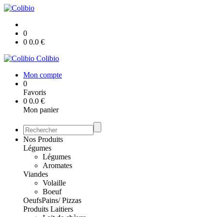
0
0
0.0
€
Colibio
Mon compte
0
Favoris
0
0.0
€
Mon panier
Nos Produits
Légumes
Légumes
Aromates
Viandes
Volaille
Boeuf
Oeufs
Pains/ Pizzas
Produits Laitiers