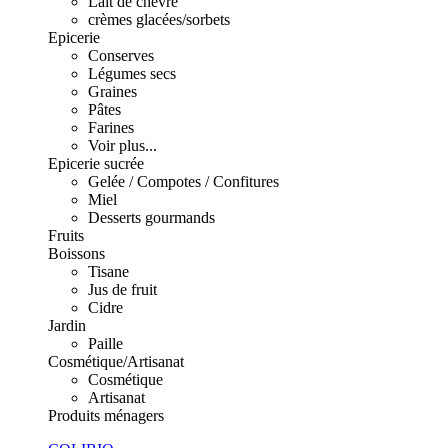
Lait de chèvre
crèmes glacées/sorbets
Epicerie
Conserves
Légumes secs
Graines
Pâtes
Farines
Voir plus...
Epicerie sucrée
Gelée / Compotes / Confitures
Miel
Desserts gourmands
Fruits
Boissons
Tisane
Jus de fruit
Cidre
Jardin
Paille
Cosmétique/Artisanat
Cosmétique
Artisanat
Produits ménagers