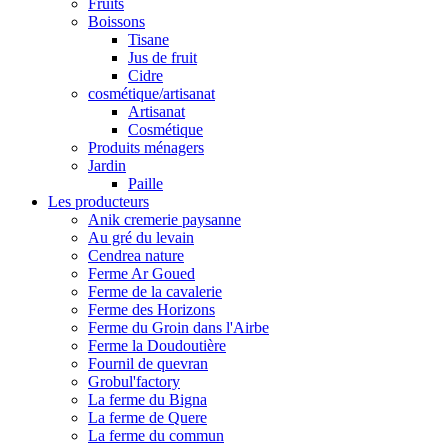
Fruits
Boissons
Tisane
Jus de fruit
Cidre
cosmétique/artisanat
Artisanat
Cosmétique
Produits ménagers
Jardin
Paille
Les producteurs
Anik cremerie paysanne
Au gré du levain
Cendrea nature
Ferme Ar Goued
Ferme de la cavalerie
Ferme des Horizons
Ferme du Groin dans l'Airbe
Ferme la Doudoutière
Fournil de quevran
Grobul'factory
La ferme du Bigna
La ferme de Quere
La ferme du commun