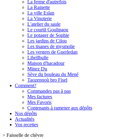
La ferme d'autrefois
La Rainette
La ville Eslan
La Vinoterie
L'atelier du saule
Le courtil Goulipaou
Le potager de Sophie
Les jardins de Cilou
Les tisanes de mysmolie
Les vergers de Guerledan
Libellbulle
Maison d'hacadour
Minez Du
Sève du bouleau du Mené
Taozennoù bro Fisel
Comment?
Commandes pas à pas
Mes factures
Mes Favoris
Contenants à ramener aux dépôts
Nos dépôts
Actualités
Vos recettes
>
Faisselle de chèvre