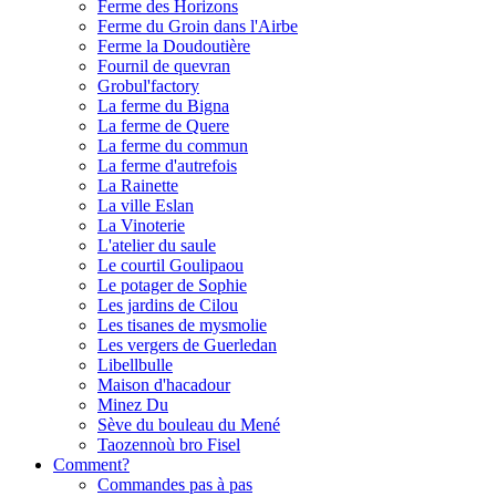
Ferme des Horizons
Ferme du Groin dans l'Airbe
Ferme la Doudoutière
Fournil de quevran
Grobul'factory
La ferme du Bigna
La ferme de Quere
La ferme du commun
La ferme d'autrefois
La Rainette
La ville Eslan
La Vinoterie
L'atelier du saule
Le courtil Goulipaou
Le potager de Sophie
Les jardins de Cilou
Les tisanes de mysmolie
Les vergers de Guerledan
Libellbulle
Maison d'hacadour
Minez Du
Sève du bouleau du Mené
Taozennoù bro Fisel
Comment?
Commandes pas à pas