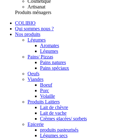
Cosmétique
Artisanat
Produits ménagers
COLIBIO
Qui sommes nous ?
Nos produits
Légumes
Aromates
Légumes
Pains/ Pizzas
Pains natures
Pains spéciaux
Oeufs
Viandes
Boeuf
Porc
Volaille
Produits Laitiers
Lait de chèvre
Lait de vache
Crèmes glacées/ sorbets
Epicerie
produits pasteurisés
Légumes secs