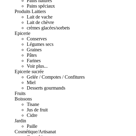
Pains natures
Pains spéciaux
Produits Laitiers
Lait de vache
Lait de chèvre
crèmes glacées/sorbets
Epicerie
Conserves
Légumes secs
Graines
Pâtes
Farines
Voir plus...
Epicerie sucrée
Gelée / Compotes / Confitures
Miel
Desserts gourmands
Fruits
Boissons
Tisane
Jus de fruit
Cidre
Jardin
Paille
Cosmétique/Artisanat