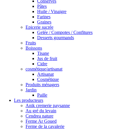
Conserves
Pâtes
Huile / Vinaigre
Farines
Graines
Epicerie sucrée
Gelée / Compotes / Confitures
Desserts gourmands
Fruits
Boissons
Tisane
Jus de fruit
Cidre
cosmétique/artisanat
Artisanat
Cosmétique
Produits ménagers
Jardin
Paille
Les producteurs
Anik cremerie paysanne
Au gré du levain
Cendrea nature
Ferme Ar Goued
Ferme de la cavalerie