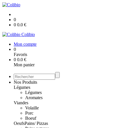
0
0
0.0
€
Colibio
Mon compte
0
Favoris
0
0.0
€
Mon panier
Nos Produits
Légumes
Légumes
Aromates
Viandes
Volaille
Porc
Boeuf
Oeufs
Pains/ Pizzas