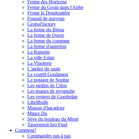
Ferme des Horizons
Ferme du Groin dans l'Airbe
Ferme la Doudoutière
Fournil de quevran
Grobul'factory
La ferme du Bigna
La ferme de Quere
La ferme du commun
La ferme d'autrefois
La Rainette
La ville Eslan
La Vinoterie
L'atelier du saule
Le courtil Goulipaou
Le potager de Sophie
Les jardins de Cilou
Les tisanes de mysmolie
Les vergers de Guerledan
Libellbulle
Maison d'hacadour
Minez Du
Sève du bouleau du Mené
Taozennoù bro Fisel
Comment?
Commandes pas à pas