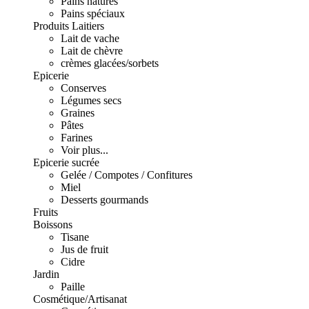
Pains natures
Pains spéciaux
Produits Laitiers
Lait de vache
Lait de chèvre
crèmes glacées/sorbets
Epicerie
Conserves
Légumes secs
Graines
Pâtes
Farines
Voir plus...
Epicerie sucrée
Gelée / Compotes / Confitures
Miel
Desserts gourmands
Fruits
Boissons
Tisane
Jus de fruit
Cidre
Jardin
Paille
Cosmétique/Artisanat