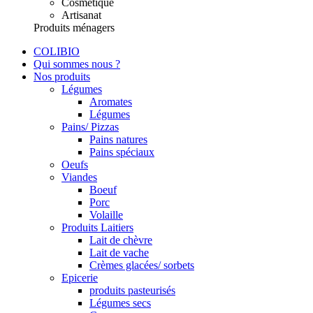
Cosmétique
Artisanat
Produits ménagers
COLIBIO
Qui sommes nous ?
Nos produits
Légumes
Aromates
Légumes
Pains/ Pizzas
Pains natures
Pains spéciaux
Oeufs
Viandes
Boeuf
Porc
Volaille
Produits Laitiers
Lait de chèvre
Lait de vache
Crèmes glacées/ sorbets
Epicerie
produits pasteurisés
Légumes secs