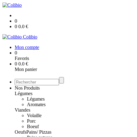
0
0
0.0
€
Colibio
Mon compte
0
Favoris
0
0.0
€
Mon panier
Nos Produits
Légumes
Légumes
Aromates
Viandes
Volaille
Porc
Boeuf
Oeufs
Pains/ Pizzas