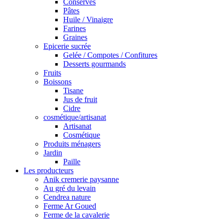
Conserves
Pâtes
Huile / Vinaigre
Farines
Graines
Epicerie sucrée
Gelée / Compotes / Confitures
Desserts gourmands
Fruits
Boissons
Tisane
Jus de fruit
Cidre
cosmétique/artisanat
Artisanat
Cosmétique
Produits ménagers
Jardin
Paille
Les producteurs
Anik cremerie paysanne
Au gré du levain
Cendrea nature
Ferme Ar Goued
Ferme de la cavalerie