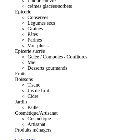
Lait de chèvre
crèmes glacées/sorbets
Epicerie
Conserves
Légumes secs
Graines
Pâtes
Farines
Voir plus...
Epicerie sucrée
Gelée / Compotes / Confitures
Miel
Desserts gourmands
Fruits
Boissons
Tisane
Jus de fruit
Cidre
Jardin
Paille
Cosmétique/Artisanat
Cosmétique
Artisanat
Produits ménagers