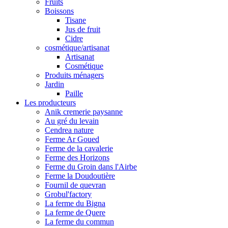
Fruits
Boissons
Tisane
Jus de fruit
Cidre
cosmétique/artisanat
Artisanat
Cosmétique
Produits ménagers
Jardin
Paille
Les producteurs
Anik cremerie paysanne
Au gré du levain
Cendrea nature
Ferme Ar Goued
Ferme de la cavalerie
Ferme des Horizons
Ferme du Groin dans l'Airbe
Ferme la Doudoutière
Fournil de quevran
Grobul'factory
La ferme du Bigna
La ferme de Quere
La ferme du commun