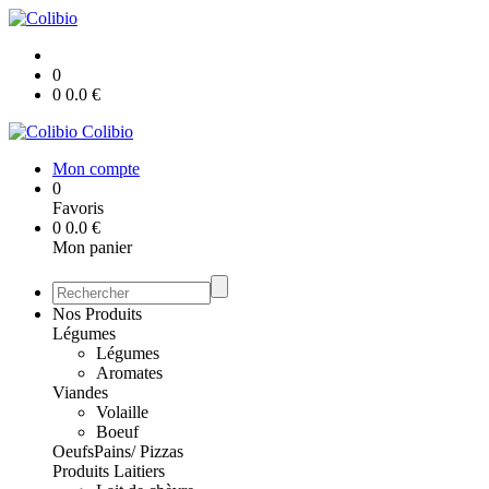
0
0
0.0
€
Colibio
Mon compte
0
Favoris
0
0.0
€
Mon panier
Nos Produits
Légumes
Légumes
Aromates
Viandes
Volaille
Boeuf
Oeufs
Pains/ Pizzas
Produits Laitiers