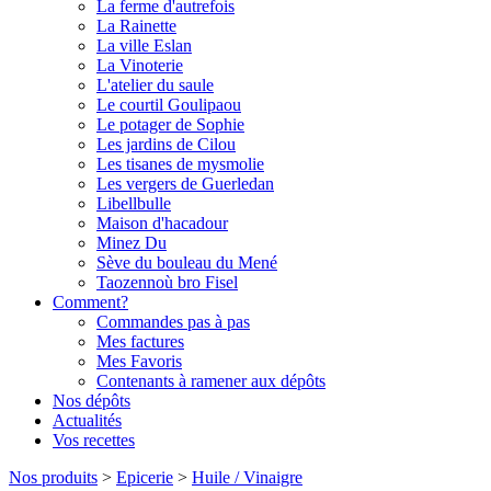
La ferme d'autrefois
La Rainette
La ville Eslan
La Vinoterie
L'atelier du saule
Le courtil Goulipaou
Le potager de Sophie
Les jardins de Cilou
Les tisanes de mysmolie
Les vergers de Guerledan
Libellbulle
Maison d'hacadour
Minez Du
Sève du bouleau du Mené
Taozennoù bro Fisel
Comment?
Commandes pas à pas
Mes factures
Mes Favoris
Contenants à ramener aux dépôts
Nos dépôts
Actualités
Vos recettes
Nos produits
>
Epicerie
>
Huile / Vinaigre