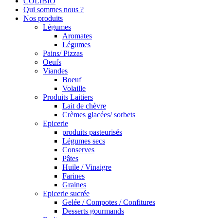
COLIBIO
Qui sommes nous ?
Nos produits
Légumes
Aromates
Légumes
Pains/ Pizzas
Oeufs
Viandes
Boeuf
Volaille
Produits Laitiers
Lait de chèvre
Crèmes glacées/ sorbets
Epicerie
produits pasteurisés
Légumes secs
Conserves
Pâtes
Huile / Vinaigre
Farines
Graines
Epicerie sucrée
Gelée / Compotes / Confitures
Desserts gourmands