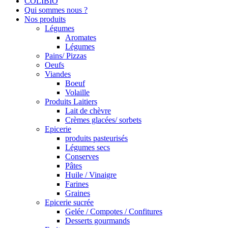
COLIBIO
Qui sommes nous ?
Nos produits
Légumes
Aromates
Légumes
Pains/ Pizzas
Oeufs
Viandes
Boeuf
Volaille
Produits Laitiers
Lait de chèvre
Crèmes glacées/ sorbets
Epicerie
produits pasteurisés
Légumes secs
Conserves
Pâtes
Huile / Vinaigre
Farines
Graines
Epicerie sucrée
Gelée / Compotes / Confitures
Desserts gourmands