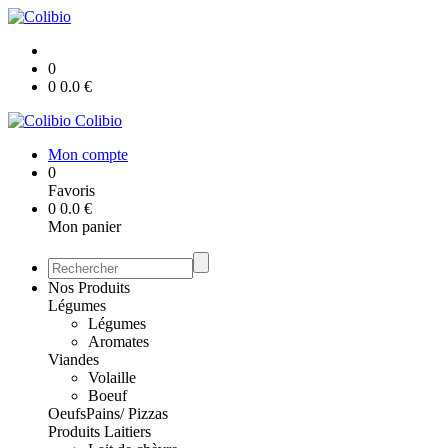
0
0
0.0
€
Colibio
Mon compte
0
Favoris
0
0.0
€
Mon panier
Nos Produits
Légumes
Légumes
Aromates
Viandes
Volaille
Boeuf
Oeufs
Pains/ Pizzas
Produits Laitiers