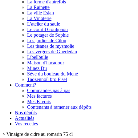
La ferme d'autrefois
La Rainette
La ville Eslan
La Vinoterie
L'atelier du saule
Le courtil Goulipaou
Le potager de Sophie
Les jardins de Cilou
Les tisanes de mysmolie
Les vergers de Guerledan
Libellbulle
Maison d'hacadour
Minez Du
Sève du bouleau du Mené
Taozennoù bro Fisel
Comment?
Commandes pas à pas
Mes factures
Mes Favoris
Contenants à ramener aux dépôts
Nos dépôts
Actualités
Vos recettes
>
Vinaigre de cidre au romarin 75 cl