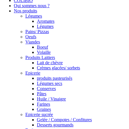
COLIBIO
Qui sommes nous ?
Nos produits
Légumes
Aromates
Légumes
Pains/ Pizzas
Oeufs
Viandes
Boeuf
Volaille
Produits Laitiers
Lait de chèvre
Crèmes glacées/ sorbets
Epicerie
produits pasteurisés
Légumes secs
Conserves
Pâtes
Huile / Vinaigre
Farines
Graines
Epicerie sucrée
Gelée / Compotes / Confitures
Desserts gourmands