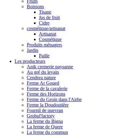
Fruits
Boissons
Tisane
Jus de fruit
Cidre
cosmétique/artisanat
Artisanat
Cosmétique
Produits ménagers
Jardin
Paille
Les producteurs
Anik cremerie paysanne
Au gré du levain
Cendrea nature
Ferme Ar Goued
Ferme de la cavalerie
Ferme des Horizons
Ferme du Groin dans l'Airbe
Ferme la Doudoutière
Fournil de quevran
Grobul'factory
La ferme du Bigna
La ferme de Quere
La ferme du commun