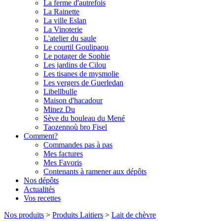
La ferme d'autrefois
La Rainette
La ville Eslan
La Vinoterie
L'atelier du saule
Le courtil Goulipaou
Le potager de Sophie
Les jardins de Cilou
Les tisanes de mysmolie
Les vergers de Guerledan
Libellbulle
Maison d'hacadour
Minez Du
Sève du bouleau du Mené
Taozennoù bro Fisel
Comment?
Commandes pas à pas
Mes factures
Mes Favoris
Contenants à ramener aux dépôts
Nos dépôts
Actualités
Vos recettes
Nos produits
>
Produits Laitiers
>
Lait de chèvre