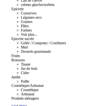
Lait de chèvre
crèmes glacées/sorbets
Epicerie
Conserves
Légumes secs
Graines
Pâtes
Farines
Voir plus...
Epicerie sucrée
Gelée / Compotes / Confitures
Miel
Desserts gourmands
Fruits
Boissons
Tisane
Jus de fruit
Cidre
Jardin
Paille
Cosmétique/Artisanat
Cosmétique
Artisanat
Produits ménagers