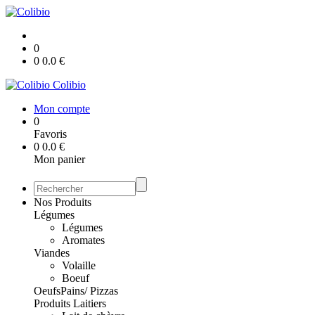
0
0
0.0
€
Colibio
Mon compte
0
Favoris
0
0.0
€
Mon panier
Nos Produits
Légumes
Légumes
Aromates
Viandes
Volaille
Boeuf
Oeufs
Pains/ Pizzas
Produits Laitiers