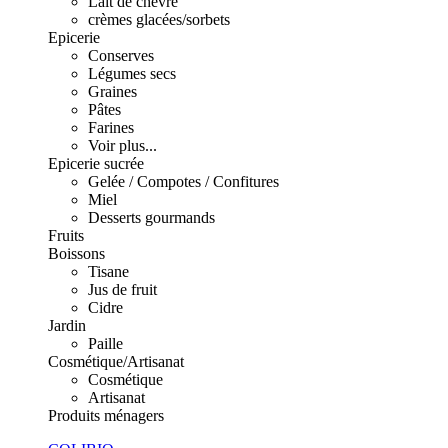
Lait de chèvre
crèmes glacées/sorbets
Epicerie
Conserves
Légumes secs
Graines
Pâtes
Farines
Voir plus...
Epicerie sucrée
Gelée / Compotes / Confitures
Miel
Desserts gourmands
Fruits
Boissons
Tisane
Jus de fruit
Cidre
Jardin
Paille
Cosmétique/Artisanat
Cosmétique
Artisanat
Produits ménagers