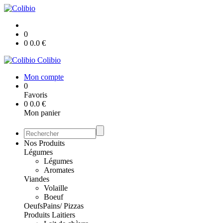
0
0
0.0
€
Colibio
Mon compte
0
Favoris
0
0.0
€
Mon panier
Nos Produits
Légumes
Légumes
Aromates
Viandes
Volaille
Boeuf
Oeufs
Pains/ Pizzas
Produits Laitiers