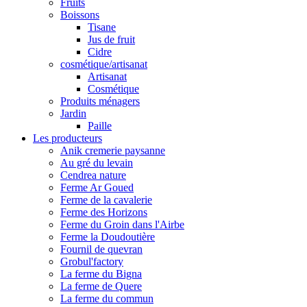
Fruits
Boissons
Tisane
Jus de fruit
Cidre
cosmétique/artisanat
Artisanat
Cosmétique
Produits ménagers
Jardin
Paille
Les producteurs
Anik cremerie paysanne
Au gré du levain
Cendrea nature
Ferme Ar Goued
Ferme de la cavalerie
Ferme des Horizons
Ferme du Groin dans l'Airbe
Ferme la Doudoutière
Fournil de quevran
Grobul'factory
La ferme du Bigna
La ferme de Quere
La ferme du commun