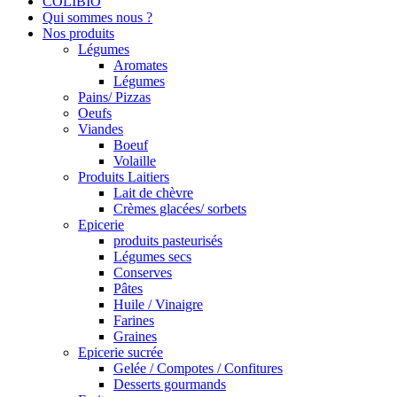
COLIBIO
Qui sommes nous ?
Nos produits
Légumes
Aromates
Légumes
Pains/ Pizzas
Oeufs
Viandes
Boeuf
Volaille
Produits Laitiers
Lait de chèvre
Crèmes glacées/ sorbets
Epicerie
produits pasteurisés
Légumes secs
Conserves
Pâtes
Huile / Vinaigre
Farines
Graines
Epicerie sucrée
Gelée / Compotes / Confitures
Desserts gourmands