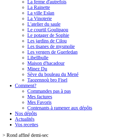
La ferme d'autrefois
La Rainette
La ville Eslan
La Vinoterie
L'atelier du saule
Le courtil Goulipaou
Le potager de Sophie
Les jardins de Cilou
Les tisanes de mysmolie
Les vergers de Guerledan
Libellbulle
Maison d'hacadour
Minez Du
Sève du bouleau du Mené
Taozennoù bro Fisel
Comment?
Commandes pas à pas
Mes factures
Mes Favoris
Contenants à ramener aux dépôts
Nos dépôts
Actualités
Vos recettes
>
Rond affiné demi-sec