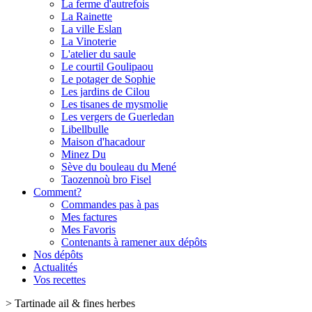
La ferme d'autrefois
La Rainette
La ville Eslan
La Vinoterie
L'atelier du saule
Le courtil Goulipaou
Le potager de Sophie
Les jardins de Cilou
Les tisanes de mysmolie
Les vergers de Guerledan
Libellbulle
Maison d'hacadour
Minez Du
Sève du bouleau du Mené
Taozennoù bro Fisel
Comment?
Commandes pas à pas
Mes factures
Mes Favoris
Contenants à ramener aux dépôts
Nos dépôts
Actualités
Vos recettes
>
Tartinade ail & fines herbes