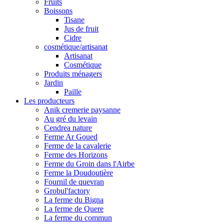
Fruits
Boissons
Tisane
Jus de fruit
Cidre
cosmétique/artisanat
Artisanat
Cosmétique
Produits ménagers
Jardin
Paille
Les producteurs
Anik cremerie paysanne
Au gré du levain
Cendrea nature
Ferme Ar Goued
Ferme de la cavalerie
Ferme des Horizons
Ferme du Groin dans l'Airbe
Ferme la Doudoutière
Fournil de quevran
Grobul'factory
La ferme du Bigna
La ferme de Quere
La ferme du commun