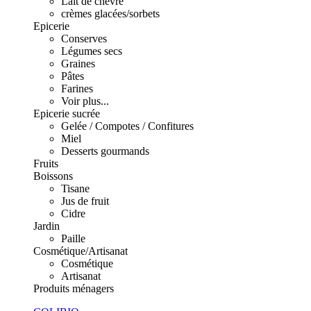
Lait de chèvre
crèmes glacées/sorbets
Epicerie
Conserves
Légumes secs
Graines
Pâtes
Farines
Voir plus...
Epicerie sucrée
Gelée / Compotes / Confitures
Miel
Desserts gourmands
Fruits
Boissons
Tisane
Jus de fruit
Cidre
Jardin
Paille
Cosmétique/Artisanat
Cosmétique
Artisanat
Produits ménagers