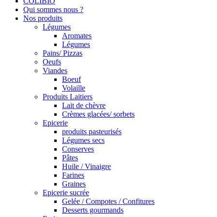
COLIBIO
Qui sommes nous ?
Nos produits
Légumes
Aromates
Légumes
Pains/ Pizzas
Oeufs
Viandes
Boeuf
Volaille
Produits Laitiers
Lait de chèvre
Crèmes glacées/ sorbets
Epicerie
produits pasteurisés
Légumes secs
Conserves
Pâtes
Huile / Vinaigre
Farines
Graines
Epicerie sucrée
Gelée / Compotes / Confitures
Desserts gourmands