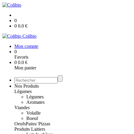
0
0
0.0
€
Colibio
Mon compte
0
Favoris
0
0.0
€
Mon panier
Nos Produits
Légumes
Légumes
Aromates
Viandes
Volaille
Boeuf
Oeufs
Pains/ Pizzas
Produits Laitiers