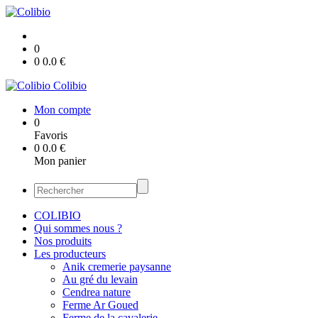
0
0
0.0
€
Colibio
Mon compte
0
Favoris
0
0.0
€
Mon panier
COLIBIO
Qui sommes nous ?
Nos produits
Les producteurs
Anik cremerie paysanne
Au gré du levain
Cendrea nature
Ferme Ar Goued
Ferme de la cavalerie