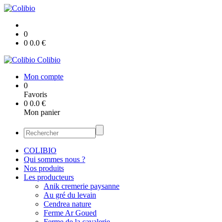
0
0
0.0
€
Colibio
Mon compte
0
Favoris
0
0.0
€
Mon panier
COLIBIO
Qui sommes nous ?
Nos produits
Les producteurs
Anik cremerie paysanne
Au gré du levain
Cendrea nature
Ferme Ar Goued
Ferme de la cavalerie