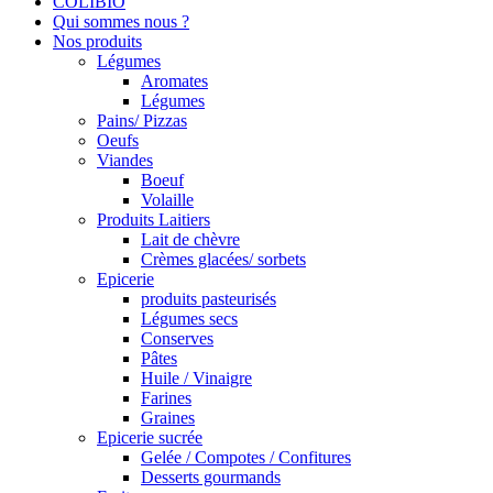
COLIBIO
Qui sommes nous ?
Nos produits
Légumes
Aromates
Légumes
Pains/ Pizzas
Oeufs
Viandes
Boeuf
Volaille
Produits Laitiers
Lait de chèvre
Crèmes glacées/ sorbets
Epicerie
produits pasteurisés
Légumes secs
Conserves
Pâtes
Huile / Vinaigre
Farines
Graines
Epicerie sucrée
Gelée / Compotes / Confitures
Desserts gourmands