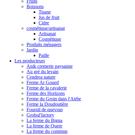
Fruits
Boissons
Tisane
Jus de fruit
Cidre
cosmétique/artisanat
Artisanat
Cosmétique
Produits ménagers
Jardin
Paille
Les producteurs
Anik cremerie paysanne
Au gré du levain
Cendrea nature
Ferme Ar Goued
Ferme de la cavalerie
Ferme des Horizons
Ferme du Groin dans l'Airbe
Ferme la Doudoutière
Fournil de quevran
Grobul'factory
La ferme du Bigna
La ferme de Quere
La ferme du commun