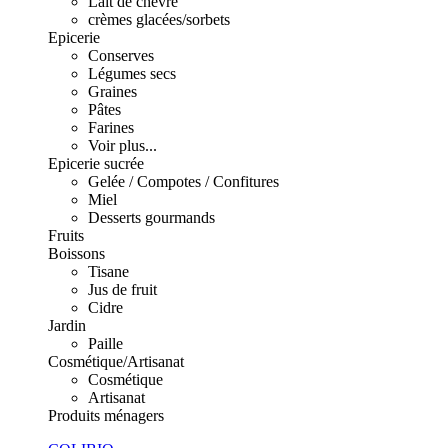
Lait de chèvre
crèmes glacées/sorbets
Epicerie
Conserves
Légumes secs
Graines
Pâtes
Farines
Voir plus...
Epicerie sucrée
Gelée / Compotes / Confitures
Miel
Desserts gourmands
Fruits
Boissons
Tisane
Jus de fruit
Cidre
Jardin
Paille
Cosmétique/Artisanat
Cosmétique
Artisanat
Produits ménagers