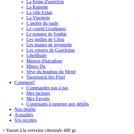
La ferme d'autrefois
La Rainette
La ville Eslan
La Vinoterie
L'atelier du saule
Le courtil Goulipaou
Le potager de Sophie
Les jardins de Cilou
Les tisanes de mysmolie
Les vergers de Guerledan
Libellbulle
Maison d'hacadour
Minez Du
Sève du bouleau du Mené
Taozennoù bro Fisel
Comment?
Commandes pas à pas
Mes factures
Mes Favoris
Contenants à ramener aux dépôts
Nos dépôts
Actualités
Vos recettes
>
Yaourt à la verveine citronnée 400 gr.