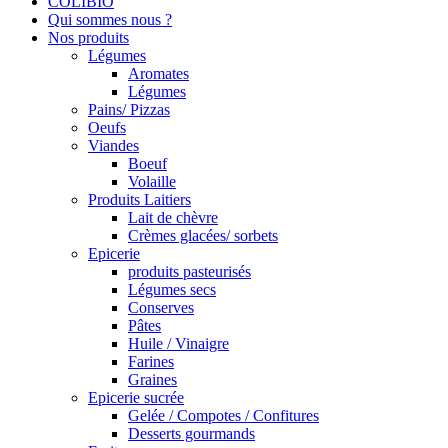
COLIBIO
Qui sommes nous ?
Nos produits
Légumes
Aromates
Légumes
Pains/ Pizzas
Oeufs
Viandes
Boeuf
Volaille
Produits Laitiers
Lait de chèvre
Crèmes glacées/ sorbets
Epicerie
produits pasteurisés
Légumes secs
Conserves
Pâtes
Huile / Vinaigre
Farines
Graines
Epicerie sucrée
Gelée / Compotes / Confitures
Desserts gourmands