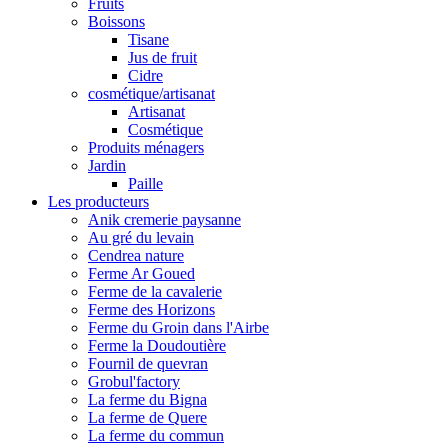
Fruits
Boissons
Tisane
Jus de fruit
Cidre
cosmétique/artisanat
Artisanat
Cosmétique
Produits ménagers
Jardin
Paille
Les producteurs
Anik cremerie paysanne
Au gré du levain
Cendrea nature
Ferme Ar Goued
Ferme de la cavalerie
Ferme des Horizons
Ferme du Groin dans l'Airbe
Ferme la Doudoutière
Fournil de quevran
Grobul'factory
La ferme du Bigna
La ferme de Quere
La ferme du commun