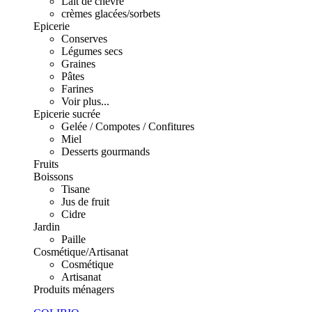
Lait de chèvre
crèmes glacées/sorbets
Epicerie
Conserves
Légumes secs
Graines
Pâtes
Farines
Voir plus...
Epicerie sucrée
Gelée / Compotes / Confitures
Miel
Desserts gourmands
Fruits
Boissons
Tisane
Jus de fruit
Cidre
Jardin
Paille
Cosmétique/Artisanat
Cosmétique
Artisanat
Produits ménagers