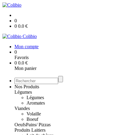
0
0
0.0
€
Colibio
Mon compte
0
Favoris
0
0.0
€
Mon panier
Nos Produits
Légumes
Légumes
Aromates
Viandes
Volaille
Boeuf
Oeufs
Pains/ Pizzas
Produits Laitiers