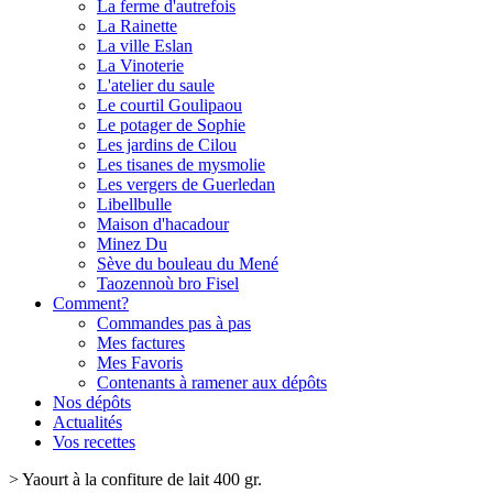
La ferme d'autrefois
La Rainette
La ville Eslan
La Vinoterie
L'atelier du saule
Le courtil Goulipaou
Le potager de Sophie
Les jardins de Cilou
Les tisanes de mysmolie
Les vergers de Guerledan
Libellbulle
Maison d'hacadour
Minez Du
Sève du bouleau du Mené
Taozennoù bro Fisel
Comment?
Commandes pas à pas
Mes factures
Mes Favoris
Contenants à ramener aux dépôts
Nos dépôts
Actualités
Vos recettes
>
Yaourt à la confiture de lait 400 gr.