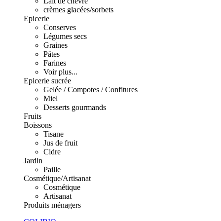
Lait de chèvre
crèmes glacées/sorbets
Epicerie
Conserves
Légumes secs
Graines
Pâtes
Farines
Voir plus...
Epicerie sucrée
Gelée / Compotes / Confitures
Miel
Desserts gourmands
Fruits
Boissons
Tisane
Jus de fruit
Cidre
Jardin
Paille
Cosmétique/Artisanat
Cosmétique
Artisanat
Produits ménagers