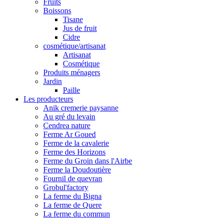
Fruits
Boissons
Tisane
Jus de fruit
Cidre
cosmétique/artisanat
Artisanat
Cosmétique
Produits ménagers
Jardin
Paille
Les producteurs
Anik cremerie paysanne
Au gré du levain
Cendrea nature
Ferme Ar Goued
Ferme de la cavalerie
Ferme des Horizons
Ferme du Groin dans l'Airbe
Ferme la Doudoutière
Fournil de quevran
Grobul'factory
La ferme du Bigna
La ferme de Quere
La ferme du commun