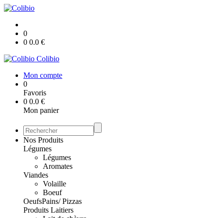
0
0
0.0
€
Colibio
Mon compte
0
Favoris
0
0.0
€
Mon panier
Nos Produits
Légumes
Légumes
Aromates
Viandes
Volaille
Boeuf
Oeufs
Pains/ Pizzas
Produits Laitiers