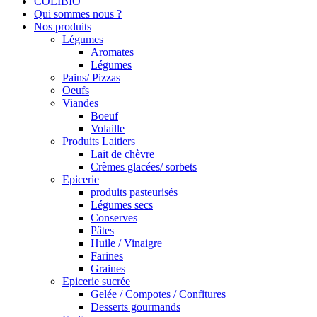
COLIBIO
Qui sommes nous ?
Nos produits
Légumes
Aromates
Légumes
Pains/ Pizzas
Oeufs
Viandes
Boeuf
Volaille
Produits Laitiers
Lait de chèvre
Crèmes glacées/ sorbets
Epicerie
produits pasteurisés
Légumes secs
Conserves
Pâtes
Huile / Vinaigre
Farines
Graines
Epicerie sucrée
Gelée / Compotes / Confitures
Desserts gourmands