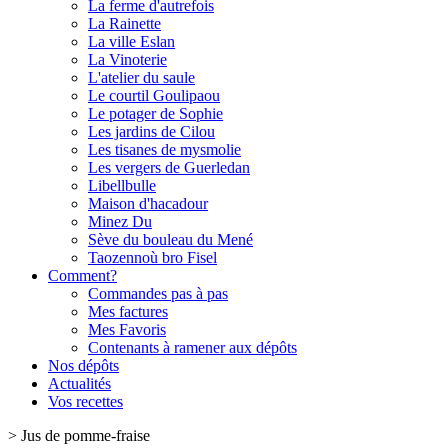
La ferme d'autrefois
La Rainette
La ville Eslan
La Vinoterie
L'atelier du saule
Le courtil Goulipaou
Le potager de Sophie
Les jardins de Cilou
Les tisanes de mysmolie
Les vergers de Guerledan
Libellbulle
Maison d'hacadour
Minez Du
Sève du bouleau du Mené
Taozennoù bro Fisel
Comment?
Commandes pas à pas
Mes factures
Mes Favoris
Contenants à ramener aux dépôts
Nos dépôts
Actualités
Vos recettes
>
Jus de pomme-fraise