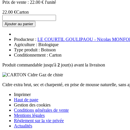
Prix de vente :
22.00 € l'unité
22.00 €
Carton
Ajouter au panier
Producteur :
LE COURTIL GOULIPAOU - Nicolas MONFO
Agriculture : Biologique
Type produit : Boisson
Conditionnement : Carton
Produit commandable jusqu'à
2
jour(s) avant la livraison
Cidre extra brut, sec et charpenté, en prise de mousse naturelle, sans aj
Imprimer
Haut de page
Gestion des cookies
Conditions générales de vente
Mentions légales
Règlement sur la vie privée
Actualités