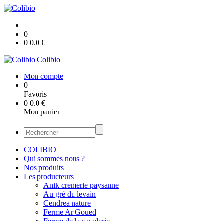
0
0
0.0
€
Colibio
Mon compte
0
Favoris
0
0.0
€
Mon panier
COLIBIO
Qui sommes nous ?
Nos produits
Les producteurs
Anik cremerie paysanne
Au gré du levain
Cendrea nature
Ferme Ar Goued
Ferme de la cavalerie