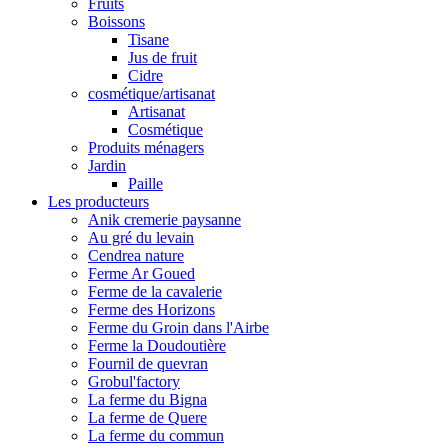
Fruits
Boissons
Tisane
Jus de fruit
Cidre
cosmétique/artisanat
Artisanat
Cosmétique
Produits ménagers
Jardin
Paille
Les producteurs
Anik cremerie paysanne
Au gré du levain
Cendrea nature
Ferme Ar Goued
Ferme de la cavalerie
Ferme des Horizons
Ferme du Groin dans l'Airbe
Ferme la Doudoutière
Fournil de quevran
Grobul'factory
La ferme du Bigna
La ferme de Quere
La ferme du commun