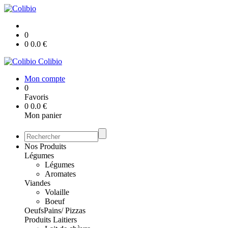
0
0
0.0
€
Colibio
Mon compte
0
Favoris
0
0.0
€
Mon panier
Nos Produits
Légumes
Légumes
Aromates
Viandes
Volaille
Boeuf
Oeufs
Pains/ Pizzas
Produits Laitiers