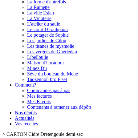
La ferme d'autrefois
La Rainette
La ville Eslan
La Vinoterie
L'atelier du saule
Le courtil Goulipaou
Le potager de Sophie
Les jardins de Cilou
Les tisanes de mysmolie
Les vergers de Guerledan
Libellbulle
Maison d'hacadour
Minez Du
Sève du bouleau du Mené
Taozennoù bro Fisel
Comment?
Commandes pas à pas
Mes factures
Mes Favoris
Contenants à ramener aux dépôts
Nos dépôts
Actualités
Vos recettes
>
CARTON Cidre Dretengoule demi-sec