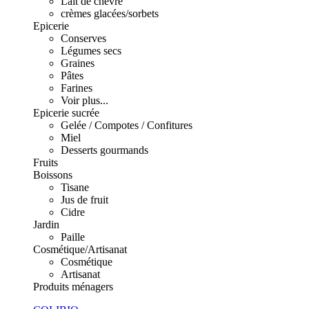
Lait de chèvre
crèmes glacées/sorbets
Epicerie
Conserves
Légumes secs
Graines
Pâtes
Farines
Voir plus...
Epicerie sucrée
Gelée / Compotes / Confitures
Miel
Desserts gourmands
Fruits
Boissons
Tisane
Jus de fruit
Cidre
Jardin
Paille
Cosmétique/Artisanat
Cosmétique
Artisanat
Produits ménagers