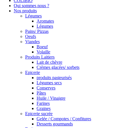
COLIBIO
Qui sommes nous ?
Nos produits
Légumes
Aromates
Légumes
Pains/ Pizzas
Oeufs
Viandes
Boeuf
Volaille
Produits Laitiers
Lait de chèvre
Crèmes glacées/ sorbets
Epicerie
produits pasteurisés
Légumes secs
Conserves
Pâtes
Huile / Vinaigre
Farines
Graines
Epicerie sucrée
Gelée / Compotes / Confitures
Desserts gourmands