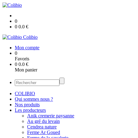
0
0
0.0
€
Colibio
Mon compte
0
Favoris
0
0.0
€
Mon panier
COLIBIO
Qui sommes nous ?
Nos produits
Les producteurs
Anik cremerie paysanne
Au gré du levain
Cendrea nature
Ferme Ar Goued
Ferme de la cavalerie