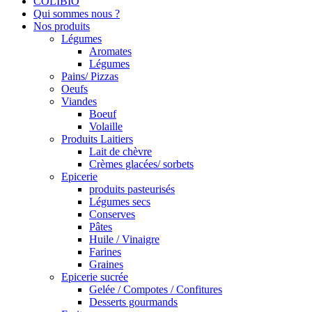
COLIBIO
Qui sommes nous ?
Nos produits
Légumes
Aromates
Légumes
Pains/ Pizzas
Oeufs
Viandes
Boeuf
Volaille
Produits Laitiers
Lait de chèvre
Crèmes glacées/ sorbets
Epicerie
produits pasteurisés
Légumes secs
Conserves
Pâtes
Huile / Vinaigre
Farines
Graines
Epicerie sucrée
Gelée / Compotes / Confitures
Desserts gourmands