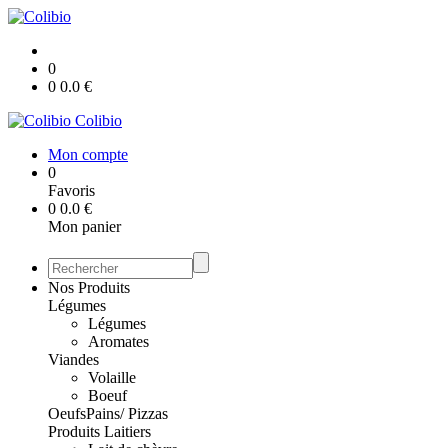
0
0
0.0
€
Colibio
Mon compte
0
Favoris
0
0.0
€
Mon panier
Nos Produits
Légumes
Légumes
Aromates
Viandes
Volaille
Boeuf
Oeufs
Pains/ Pizzas
Produits Laitiers