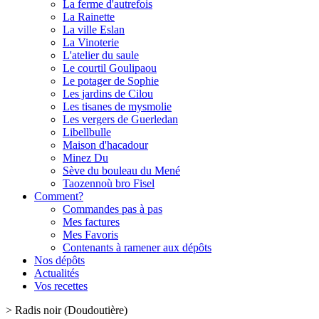
La ferme d'autrefois
La Rainette
La ville Eslan
La Vinoterie
L'atelier du saule
Le courtil Goulipaou
Le potager de Sophie
Les jardins de Cilou
Les tisanes de mysmolie
Les vergers de Guerledan
Libellbulle
Maison d'hacadour
Minez Du
Sève du bouleau du Mené
Taozennoù bro Fisel
Comment?
Commandes pas à pas
Mes factures
Mes Favoris
Contenants à ramener aux dépôts
Nos dépôts
Actualités
Vos recettes
>
Radis noir (Doudoutière)