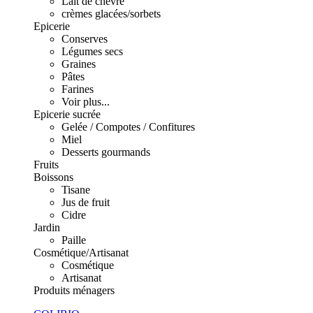
Lait de chèvre
crèmes glacées/sorbets
Epicerie
Conserves
Légumes secs
Graines
Pâtes
Farines
Voir plus...
Epicerie sucrée
Gelée / Compotes / Confitures
Miel
Desserts gourmands
Fruits
Boissons
Tisane
Jus de fruit
Cidre
Jardin
Paille
Cosmétique/Artisanat
Cosmétique
Artisanat
Produits ménagers