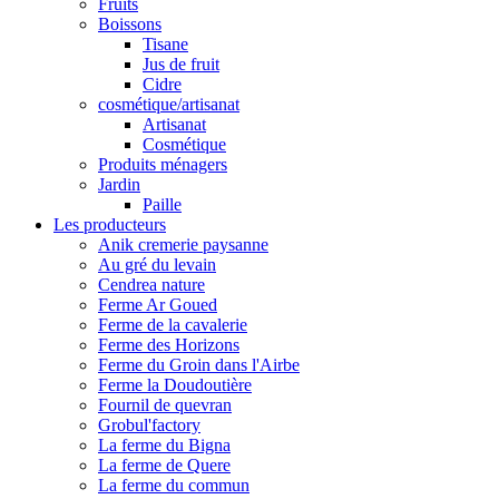
Fruits
Boissons
Tisane
Jus de fruit
Cidre
cosmétique/artisanat
Artisanat
Cosmétique
Produits ménagers
Jardin
Paille
Les producteurs
Anik cremerie paysanne
Au gré du levain
Cendrea nature
Ferme Ar Goued
Ferme de la cavalerie
Ferme des Horizons
Ferme du Groin dans l'Airbe
Ferme la Doudoutière
Fournil de quevran
Grobul'factory
La ferme du Bigna
La ferme de Quere
La ferme du commun