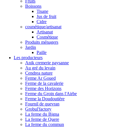
Fruits
Boissons
Tisane
Jus de fruit
Cidre
cosmétique/artisanat
Artisanat
Cosmétique
Produits ménagers
Jardin
Paille
Les producteurs
Anik cremerie paysanne
Au gré du levain
Cendrea nature
Ferme Ar Goued
Ferme de la cavalerie
Ferme des Horizons
Ferme du Groin dans l'Airbe
Ferme la Doudoutière
Fournil de quevran
Grobul'factory
La ferme du Bigna
La ferme de Quere
La ferme du commun