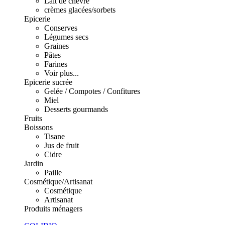
Lait de chèvre
crèmes glacées/sorbets
Epicerie
Conserves
Légumes secs
Graines
Pâtes
Farines
Voir plus...
Epicerie sucrée
Gelée / Compotes / Confitures
Miel
Desserts gourmands
Fruits
Boissons
Tisane
Jus de fruit
Cidre
Jardin
Paille
Cosmétique/Artisanat
Cosmétique
Artisanat
Produits ménagers