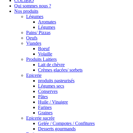
COLIBIO
Qui sommes nous ?
Nos produits
Légumes
Aromates
Légumes
Pains/ Pizzas
Oeufs
Viandes
Boeuf
Volaille
Produits Laitiers
Lait de chèvre
Crèmes glacées/ sorbets
Epicerie
produits pasteurisés
Légumes secs
Conserves
Pâtes
Huile / Vinaigre
Farines
Graines
Epicerie sucrée
Gelée / Compotes / Confitures
Desserts gourmands