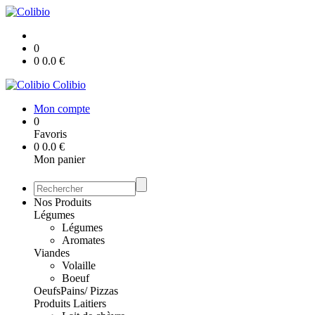
0
0
0.0
€
Colibio
Mon compte
0
Favoris
0
0.0
€
Mon panier
Nos Produits
Légumes
Légumes
Aromates
Viandes
Volaille
Boeuf
Oeufs
Pains/ Pizzas
Produits Laitiers