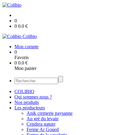
0
0
0.0
€
Colibio
Mon compte
0
Favoris
0
0.0
€
Mon panier
COLIBIO
Qui sommes nous ?
Nos produits
Les producteurs
Anik cremerie paysanne
Au gré du levain
Cendrea nature
Ferme Ar Goued
Ferme de la cavalerie