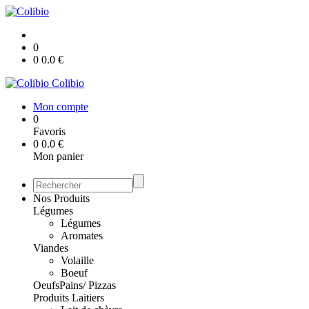
0
0
0.0
€
Colibio
Mon compte
0
Favoris
0
0.0
€
Mon panier
Nos Produits
Légumes
Légumes
Aromates
Viandes
Volaille
Boeuf
Oeufs
Pains/ Pizzas
Produits Laitiers