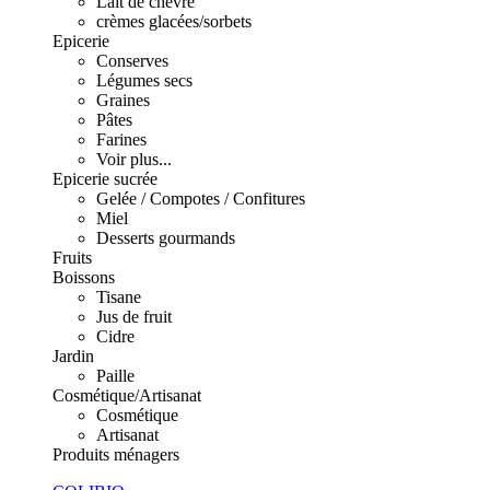
Lait de chèvre
crèmes glacées/sorbets
Epicerie
Conserves
Légumes secs
Graines
Pâtes
Farines
Voir plus...
Epicerie sucrée
Gelée / Compotes / Confitures
Miel
Desserts gourmands
Fruits
Boissons
Tisane
Jus de fruit
Cidre
Jardin
Paille
Cosmétique/Artisanat
Cosmétique
Artisanat
Produits ménagers