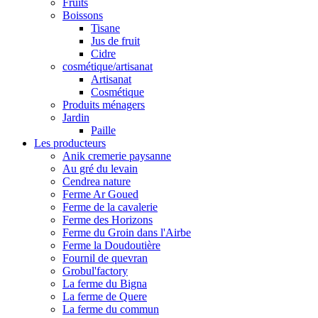
Fruits
Boissons
Tisane
Jus de fruit
Cidre
cosmétique/artisanat
Artisanat
Cosmétique
Produits ménagers
Jardin
Paille
Les producteurs
Anik cremerie paysanne
Au gré du levain
Cendrea nature
Ferme Ar Goued
Ferme de la cavalerie
Ferme des Horizons
Ferme du Groin dans l'Airbe
Ferme la Doudoutière
Fournil de quevran
Grobul'factory
La ferme du Bigna
La ferme de Quere
La ferme du commun