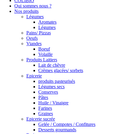
COLIBIO
Qui sommes nous ?
Nos produits
Légumes
Aromates
Légumes
Pains/ Pizzas
Oeufs
Viandes
Boeuf
Volaille
Produits Laitiers
Lait de chèvre
Crèmes glacées/ sorbets
Epicerie
produits pasteurisés
Légumes secs
Conserves
Pâtes
Huile / Vinaigre
Farines
Graines
Epicerie sucrée
Gelée / Compotes / Confitures
Desserts gourmands