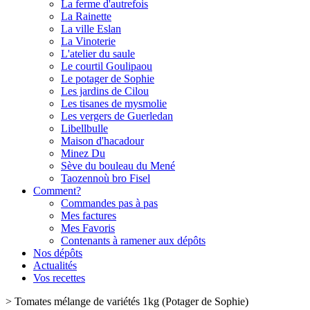
La ferme d'autrefois
La Rainette
La ville Eslan
La Vinoterie
L'atelier du saule
Le courtil Goulipaou
Le potager de Sophie
Les jardins de Cilou
Les tisanes de mysmolie
Les vergers de Guerledan
Libellbulle
Maison d'hacadour
Minez Du
Sève du bouleau du Mené
Taozennoù bro Fisel
Comment?
Commandes pas à pas
Mes factures
Mes Favoris
Contenants à ramener aux dépôts
Nos dépôts
Actualités
Vos recettes
>
Tomates mélange de variétés 1kg (Potager de Sophie)