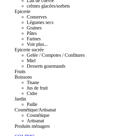
Lait de chèvre
crèmes glacées/sorbets
Epicerie
Conserves
Légumes secs
Graines
Pâtes
Farines
Voir plus...
Epicerie sucrée
Gelée / Compotes / Confitures
Miel
Desserts gourmands
Fruits
Boissons
Tisane
Jus de fruit
Cidre
Jardin
Paille
Cosmétique/Artisanat
Cosmétique
Artisanat
Produits ménagers