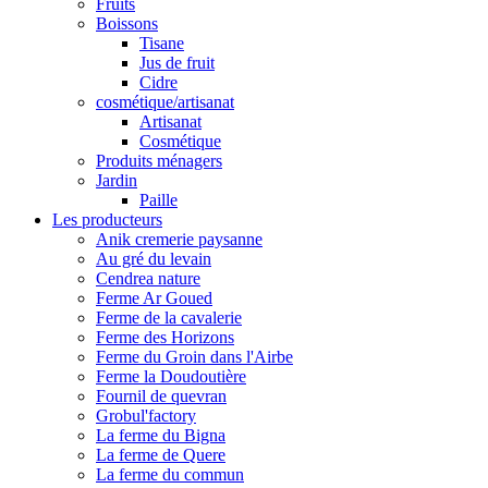
Fruits
Boissons
Tisane
Jus de fruit
Cidre
cosmétique/artisanat
Artisanat
Cosmétique
Produits ménagers
Jardin
Paille
Les producteurs
Anik cremerie paysanne
Au gré du levain
Cendrea nature
Ferme Ar Goued
Ferme de la cavalerie
Ferme des Horizons
Ferme du Groin dans l'Airbe
Ferme la Doudoutière
Fournil de quevran
Grobul'factory
La ferme du Bigna
La ferme de Quere
La ferme du commun