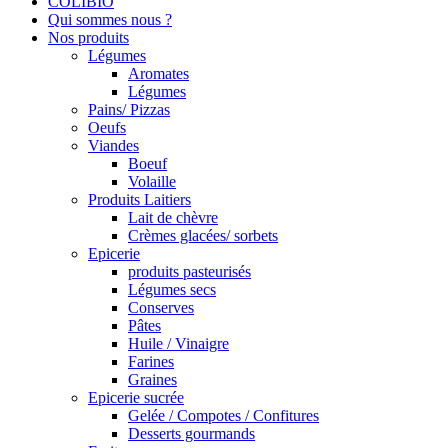
COLIBIO
Qui sommes nous ?
Nos produits
Légumes
Aromates
Légumes
Pains/ Pizzas
Oeufs
Viandes
Boeuf
Volaille
Produits Laitiers
Lait de chèvre
Crèmes glacées/ sorbets
Epicerie
produits pasteurisés
Légumes secs
Conserves
Pâtes
Huile / Vinaigre
Farines
Graines
Epicerie sucrée
Gelée / Compotes / Confitures
Desserts gourmands