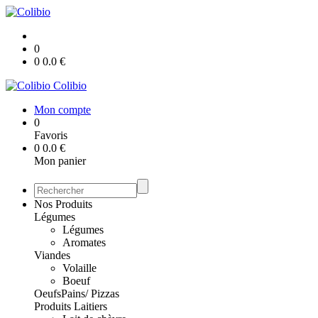
0
0
0.0
€
Colibio
Mon compte
0
Favoris
0
0.0
€
Mon panier
Nos Produits
Légumes
Légumes
Aromates
Viandes
Volaille
Boeuf
Oeufs
Pains/ Pizzas
Produits Laitiers