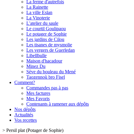
La ferme d'autrefois
La Rainette
La ville Eslan
La Vinoterie
L'atelier du saule
Le courtil Goulipaou
Le potager de Sophie
Les jardins de Cilou
Les tisanes de mysmolie
Les vergers de Guerledan
Libellbulle
Maison d'hacadour
Minez Du
Sève du bouleau du Mené
Taozennoù bro Fisel
Comment?
Commandes pas à pas
Mes factures
Mes Favoris
Contenants à ramener aux dépôts
Nos dépôts
Actualités
Vos recettes
>
Persil plat (Potager de Sophie)