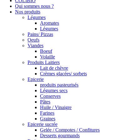
COLIBIO
Qui sommes nous ?
Nos produits
Légumes
Aromates
Légumes
Pains/ Pizzas
Oeufs
Viandes
Boeuf
Volaille
Produits Laitiers
Lait de chèvre
Crèmes glacées/ sorbets
Epicerie
produits pasteurisés
Légumes secs
Conserves
Pâtes
Huile / Vinaigre
Farines
Graines
Epicerie sucrée
Gelée / Compotes / Confitures
Desserts gourmands