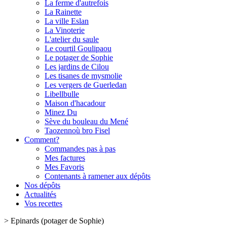
La ferme d'autrefois
La Rainette
La ville Eslan
La Vinoterie
L'atelier du saule
Le courtil Goulipaou
Le potager de Sophie
Les jardins de Cilou
Les tisanes de mysmolie
Les vergers de Guerledan
Libellbulle
Maison d'hacadour
Minez Du
Sève du bouleau du Mené
Taozennoù bro Fisel
Comment?
Commandes pas à pas
Mes factures
Mes Favoris
Contenants à ramener aux dépôts
Nos dépôts
Actualités
Vos recettes
>
Epinards (potager de Sophie)