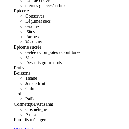
Lait de chèvre
crèmes glacées/sorbets
Epicerie
Conserves
Légumes secs
Graines
Pâtes
Farines
Voir plus...
Epicerie sucrée
Gelée / Compotes / Confitures
Miel
Desserts gourmands
Fruits
Boissons
Tisane
Jus de fruit
Cidre
Jardin
Paille
Cosmétique/Artisanat
Cosmétique
Artisanat
Produits ménagers