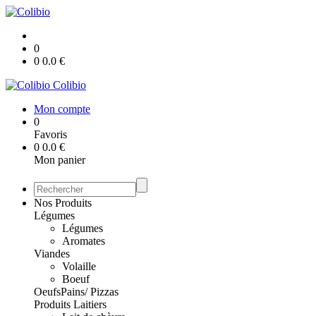
0
0
0.0
€
Colibio
Mon compte
0
Favoris
0
0.0
€
Mon panier
Nos Produits
Légumes
Légumes
Aromates
Viandes
Volaille
Boeuf
Oeufs
Pains/ Pizzas
Produits Laitiers