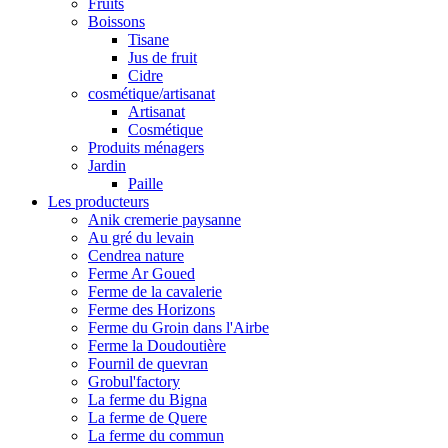
Fruits
Boissons
Tisane
Jus de fruit
Cidre
cosmétique/artisanat
Artisanat
Cosmétique
Produits ménagers
Jardin
Paille
Les producteurs
Anik cremerie paysanne
Au gré du levain
Cendrea nature
Ferme Ar Goued
Ferme de la cavalerie
Ferme des Horizons
Ferme du Groin dans l'Airbe
Ferme la Doudoutière
Fournil de quevran
Grobul'factory
La ferme du Bigna
La ferme de Quere
La ferme du commun