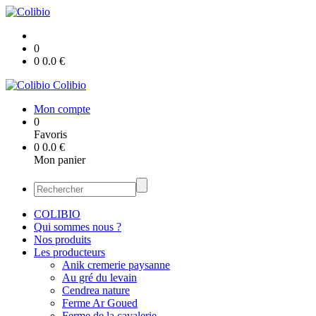
0
0
0.0
€
Colibio
Mon compte
0
Favoris
0
0.0
€
Mon panier
COLIBIO
Qui sommes nous ?
Nos produits
Les producteurs
Anik cremerie paysanne
Au gré du levain
Cendrea nature
Ferme Ar Goued
Ferme de la cavalerie