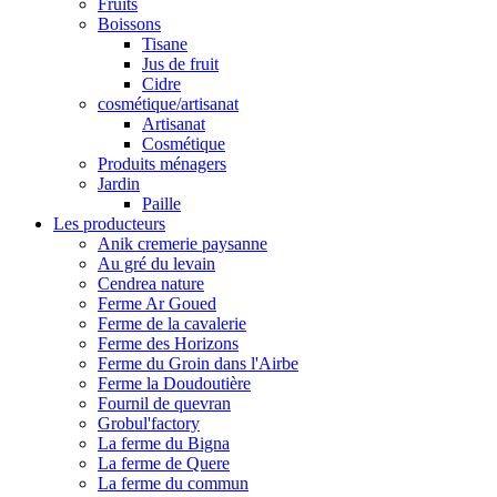
Fruits
Boissons
Tisane
Jus de fruit
Cidre
cosmétique/artisanat
Artisanat
Cosmétique
Produits ménagers
Jardin
Paille
Les producteurs
Anik cremerie paysanne
Au gré du levain
Cendrea nature
Ferme Ar Goued
Ferme de la cavalerie
Ferme des Horizons
Ferme du Groin dans l'Airbe
Ferme la Doudoutière
Fournil de quevran
Grobul'factory
La ferme du Bigna
La ferme de Quere
La ferme du commun