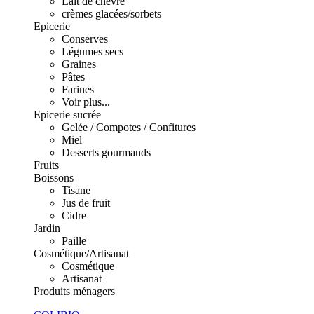
Lait de chèvre
crèmes glacées/sorbets
Epicerie
Conserves
Légumes secs
Graines
Pâtes
Farines
Voir plus...
Epicerie sucrée
Gelée / Compotes / Confitures
Miel
Desserts gourmands
Fruits
Boissons
Tisane
Jus de fruit
Cidre
Jardin
Paille
Cosmétique/Artisanat
Cosmétique
Artisanat
Produits ménagers