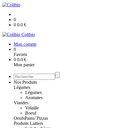
0
0
0.0
€
Colibio
Mon compte
0
Favoris
0
0.0
€
Mon panier
Nos Produits
Légumes
Légumes
Aromates
Viandes
Volaille
Boeuf
Oeufs
Pains/ Pizzas
Produits Laitiers