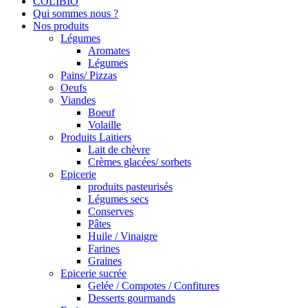
COLIBIO
Qui sommes nous ?
Nos produits
Légumes
Aromates
Légumes
Pains/ Pizzas
Oeufs
Viandes
Boeuf
Volaille
Produits Laitiers
Lait de chèvre
Crèmes glacées/ sorbets
Epicerie
produits pasteurisés
Légumes secs
Conserves
Pâtes
Huile / Vinaigre
Farines
Graines
Epicerie sucrée
Gelée / Compotes / Confitures
Desserts gourmands