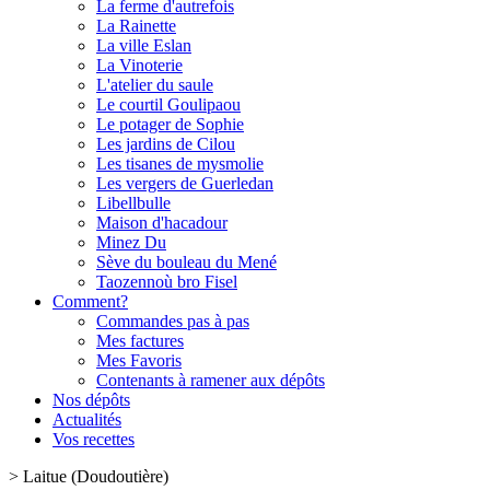
La ferme d'autrefois
La Rainette
La ville Eslan
La Vinoterie
L'atelier du saule
Le courtil Goulipaou
Le potager de Sophie
Les jardins de Cilou
Les tisanes de mysmolie
Les vergers de Guerledan
Libellbulle
Maison d'hacadour
Minez Du
Sève du bouleau du Mené
Taozennoù bro Fisel
Comment?
Commandes pas à pas
Mes factures
Mes Favoris
Contenants à ramener aux dépôts
Nos dépôts
Actualités
Vos recettes
>
Laitue (Doudoutière)