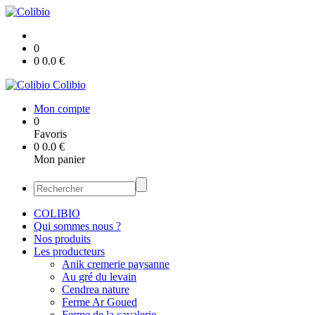
0
0
0.0
€
Colibio
Mon compte
0
Favoris
0
0.0
€
Mon panier
COLIBIO
Qui sommes nous ?
Nos produits
Les producteurs
Anik cremerie paysanne
Au gré du levain
Cendrea nature
Ferme Ar Goued
Ferme de la cavalerie