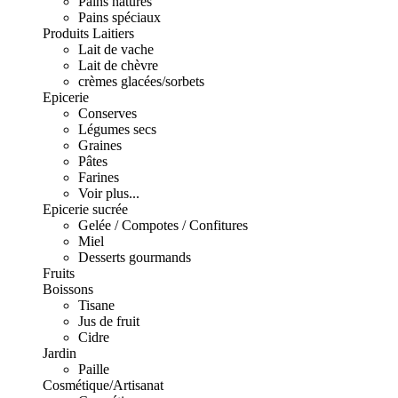
Pains natures
Pains spéciaux
Produits Laitiers
Lait de vache
Lait de chèvre
crèmes glacées/sorbets
Epicerie
Conserves
Légumes secs
Graines
Pâtes
Farines
Voir plus...
Epicerie sucrée
Gelée / Compotes / Confitures
Miel
Desserts gourmands
Fruits
Boissons
Tisane
Jus de fruit
Cidre
Jardin
Paille
Cosmétique/Artisanat