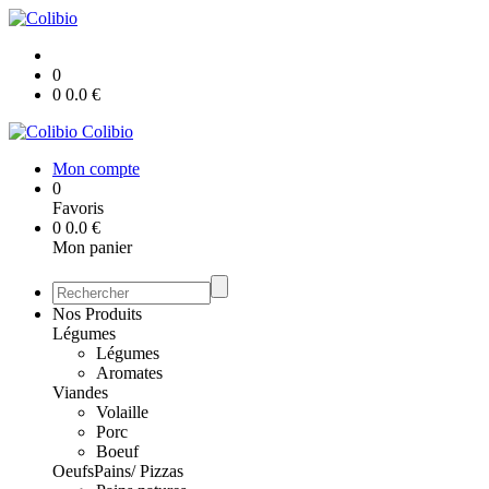
0
0
0.0
€
Colibio
Mon compte
0
Favoris
0
0.0
€
Mon panier
Nos Produits
Légumes
Légumes
Aromates
Viandes
Volaille
Porc
Boeuf
Oeufs
Pains/ Pizzas