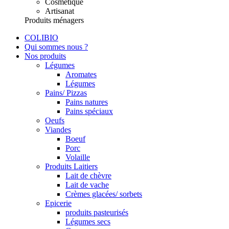
Cosmétique
Artisanat
Produits ménagers
COLIBIO
Qui sommes nous ?
Nos produits
Légumes
Aromates
Légumes
Pains/ Pizzas
Pains natures
Pains spéciaux
Oeufs
Viandes
Boeuf
Porc
Volaille
Produits Laitiers
Lait de chèvre
Lait de vache
Crèmes glacées/ sorbets
Epicerie
produits pasteurisés
Légumes secs