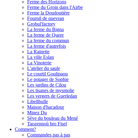
Ferme des Horizons
Ferme du Groin dans l'Airbe
Ferme la Doudoutière
Fournil de quevran
Grobul'factory
La ferme du Bigna
La ferme de Quere
La ferme du commun
La ferme d'autrefois
La Rainette
La ville Eslan
La Vinoterie
L'atelier du saule
Le courtil Goulipaou
Le potager de Sophie
Les jardins de Cilou
Les tisanes de mysmolie
Les vergers de Guerledan
Libellbulle
Maison d'hacadour
Minez Du
Sève du bouleau du Mené
Taozennoù bro Fisel
Comment?
Commandes pas à pas