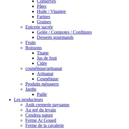
Conserves
Pâtes
Huile / Vinaigre
Farines
Graines
Epicerie sucrée
Gelée / Compotes / Confitures
Desserts gourmands
Fruits
Boissons
Tisane
Jus de fruit
Cidre
cosmétique/artisanat
Artisanat
Cosmétique
Produits ménagers
Jardin
Paille
Les producteurs
Anik cremerie paysanne
Au gré du levain
Cendrea nature
Ferme Ar Goued
Ferme de la cavalerie