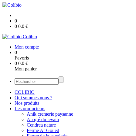
0
0
0.0
€
Colibio
Mon compte
0
Favoris
0
0.0
€
Mon panier
COLIBIO
Qui sommes nous ?
Nos produits
Les producteurs
Anik cremerie paysanne
Au gré du levain
Cendrea nature
Ferme Ar Goued
Ferme de la cavalerie