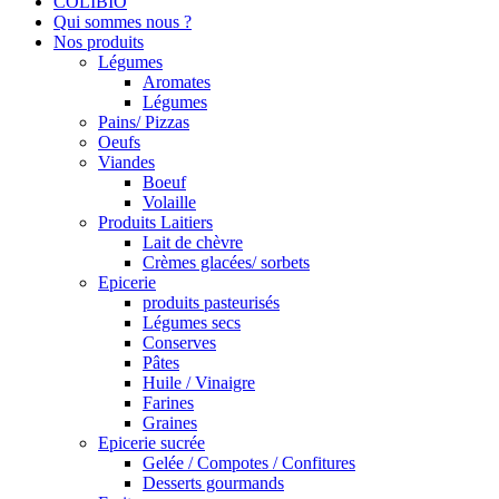
COLIBIO
Qui sommes nous ?
Nos produits
Légumes
Aromates
Légumes
Pains/ Pizzas
Oeufs
Viandes
Boeuf
Volaille
Produits Laitiers
Lait de chèvre
Crèmes glacées/ sorbets
Epicerie
produits pasteurisés
Légumes secs
Conserves
Pâtes
Huile / Vinaigre
Farines
Graines
Epicerie sucrée
Gelée / Compotes / Confitures
Desserts gourmands