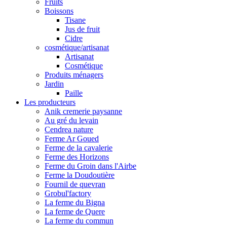
Fruits
Boissons
Tisane
Jus de fruit
Cidre
cosmétique/artisanat
Artisanat
Cosmétique
Produits ménagers
Jardin
Paille
Les producteurs
Anik cremerie paysanne
Au gré du levain
Cendrea nature
Ferme Ar Goued
Ferme de la cavalerie
Ferme des Horizons
Ferme du Groin dans l'Airbe
Ferme la Doudoutière
Fournil de quevran
Grobul'factory
La ferme du Bigna
La ferme de Quere
La ferme du commun