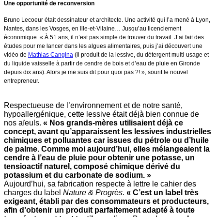
Une opportunité de reconversion
Bruno Lecoeur était dessinateur et architecte. Une activité qui l’a mené à Lyon,
Nantes, dans les Vosges, en Ille-et-Vilaine… Jusqu’au licenciement
économique. « À 51 ans, il n’est pas simple de trouver du travail. J’ai fait des
études pour me lancer dans les algues alimentaires, puis j’ai découvert une
vidéo de
Mathias Cangina
(il produit de la lessive, du détergent multi-usage et
du liquide vaisselle à partir de cendre de bois et d’eau de pluie en Gironde
depuis dix ans). Alors je me suis dit pour quoi pas ?! », sourit le nouvel
entrepreneur.
Respectueuse de l’environnement et de notre santé,
hypoallergénique, cette lessive était déjà bien connue de
nos aïeuls.
« Nos grands-mères utilisaient déjà ce
concept, avant qu’apparaissent les lessives industrielles
chimiques et polluantes car issues du pétrole ou d’huile
de palme. Comme moi aujourd’hui, elles mélangeaient la
cendre à l’eau de pluie pour obtenir une potasse, un
tensioactif naturel, composé chimique dérivé du
potassium et du carbonate de sodium. »
Aujourd’hui, sa fabrication respecte à lettre le cahier des
charges du label
Nature & Progrès
.
« C’est un label très
exigeant, établi par des consommateurs et producteurs,
afin d’obtenir un produit parfaitement adapté à toute