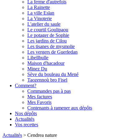
La ferme d'autrefois
La Rainette
La ville Eslan
La Vinoterie
L'atelier du saule
Le courtil Goulipaou
Le potager de Sophie
Les jardins de Cilou
Les tisanes de mysmolie
Les vergers de Guerledan
Libellbulle
Maison d'hacadour
Minez Du
Sève du bouleau du Mené
Taozennoù bro Fisel
Comment?
Commandes pas à pas
Mes factures
Mes Favoris
Contenants à ramener aux dépôts
Nos dépôts
Actualités
Vos recettes
Actualités
>
Cendrea nature