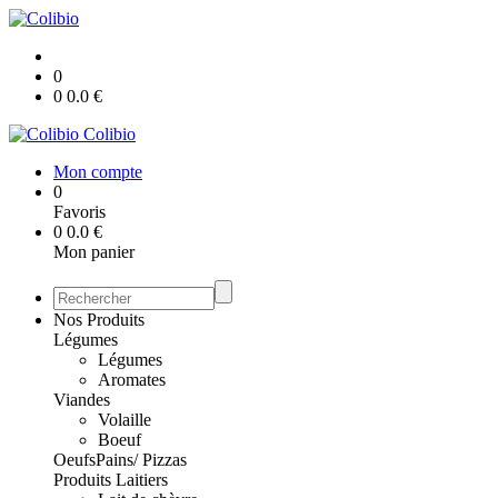
0
0
0.0
€
Colibio
Mon compte
0
Favoris
0
0.0
€
Mon panier
Nos Produits
Légumes
Légumes
Aromates
Viandes
Volaille
Boeuf
Oeufs
Pains/ Pizzas
Produits Laitiers