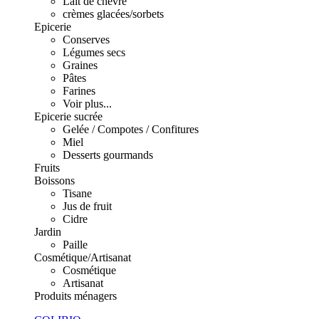
Lait de chèvre
crèmes glacées/sorbets
Epicerie
Conserves
Légumes secs
Graines
Pâtes
Farines
Voir plus...
Epicerie sucrée
Gelée / Compotes / Confitures
Miel
Desserts gourmands
Fruits
Boissons
Tisane
Jus de fruit
Cidre
Jardin
Paille
Cosmétique/Artisanat
Cosmétique
Artisanat
Produits ménagers