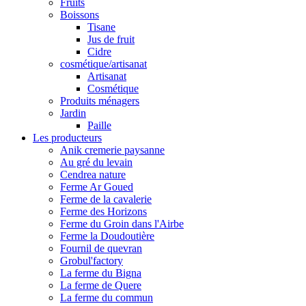
Fruits
Boissons
Tisane
Jus de fruit
Cidre
cosmétique/artisanat
Artisanat
Cosmétique
Produits ménagers
Jardin
Paille
Les producteurs
Anik cremerie paysanne
Au gré du levain
Cendrea nature
Ferme Ar Goued
Ferme de la cavalerie
Ferme des Horizons
Ferme du Groin dans l'Airbe
Ferme la Doudoutière
Fournil de quevran
Grobul'factory
La ferme du Bigna
La ferme de Quere
La ferme du commun