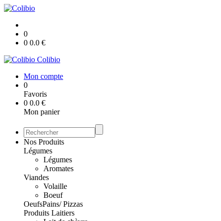
0
0
0.0
€
Colibio
Mon compte
0
Favoris
0
0.0
€
Mon panier
Nos Produits
Légumes
Légumes
Aromates
Viandes
Volaille
Boeuf
Oeufs
Pains/ Pizzas
Produits Laitiers