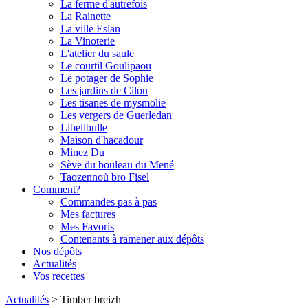
La ferme d'autrefois
La Rainette
La ville Eslan
La Vinoterie
L'atelier du saule
Le courtil Goulipaou
Le potager de Sophie
Les jardins de Cilou
Les tisanes de mysmolie
Les vergers de Guerledan
Libellbulle
Maison d'hacadour
Minez Du
Sève du bouleau du Mené
Taozennoù bro Fisel
Comment?
Commandes pas à pas
Mes factures
Mes Favoris
Contenants à ramener aux dépôts
Nos dépôts
Actualités
Vos recettes
Actualités
>
Timber breizh