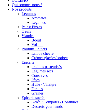
COLIBIO
Qui sommes nous ?
Nos produits
Légumes
Aromates
Légumes
Pains/ Pizzas
Oeufs
Viandes
Boeuf
Volaille
Produits Laitiers
Lait de chèvre
Crèmes glacées/ sorbets
Epicerie
produits pasteurisés
Légumes secs
Conserves
Pâtes
Huile / Vinaigre
Farines
Graines
Epicerie sucrée
Gelée / Compotes / Confitures
Desserts gourmands