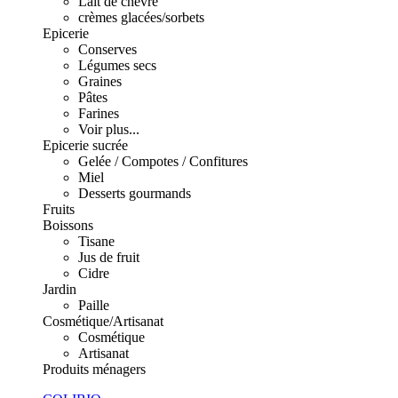
Lait de chèvre
crèmes glacées/sorbets
Epicerie
Conserves
Légumes secs
Graines
Pâtes
Farines
Voir plus...
Epicerie sucrée
Gelée / Compotes / Confitures
Miel
Desserts gourmands
Fruits
Boissons
Tisane
Jus de fruit
Cidre
Jardin
Paille
Cosmétique/Artisanat
Cosmétique
Artisanat
Produits ménagers