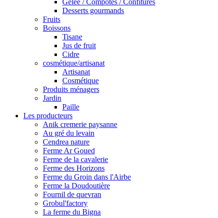
Gelée / Compotes / Confitures
Desserts gourmands
Fruits
Boissons
Tisane
Jus de fruit
Cidre
cosmétique/artisanat
Artisanat
Cosmétique
Produits ménagers
Jardin
Paille
Les producteurs
Anik cremerie paysanne
Au gré du levain
Cendrea nature
Ferme Ar Goued
Ferme de la cavalerie
Ferme des Horizons
Ferme du Groin dans l'Airbe
Ferme la Doudoutière
Fournil de quevran
Grobul'factory
La ferme du Bigna