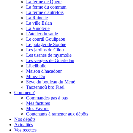
La ferme de Quere
La ferme du commun
La ferme d'autrefois
La Rainette
La ville Eslan
La Vinoterie
L'atelier du saule
Le courtil Goulipaou
Le potager de Sophie
Les jardins de Cilou
Les tisanes de mysmolie
Les vergers de Guerledan
Libellbulle
Maison d'hacadour
Minez Du
Sève du bouleau du Mené
Taozennoù bro Fisel
Comment?
Commandes pas à pas
Mes factures
Mes Favoris
Contenants à ramener aux dépôts
Nos dépôts
Actualités
Vos recettes