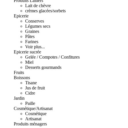
Produits Laitiers
Lait de chèvre
crèmes glacées/sorbets
Epicerie
Conserves
Légumes secs
Graines
Pâtes
Farines
Voir plus...
Epicerie sucrée
Gelée / Compotes / Confitures
Miel
Desserts gourmands
Fruits
Boissons
Tisane
Jus de fruit
Cidre
Jardin
Paille
Cosmétique/Artisanat
Cosmétique
Artisanat
Produits ménagers