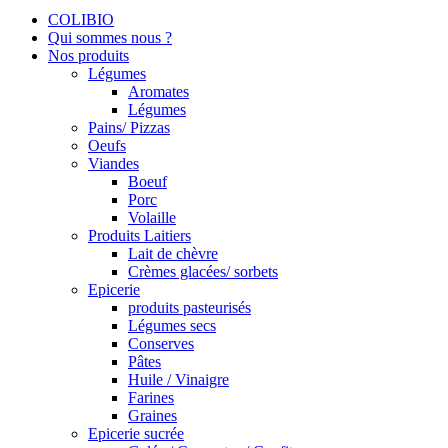
COLIBIO
Qui sommes nous ?
Nos produits
Légumes
Aromates
Légumes
Pains/ Pizzas
Oeufs
Viandes
Boeuf
Porc
Volaille
Produits Laitiers
Lait de chèvre
Crèmes glacées/ sorbets
Epicerie
produits pasteurisés
Légumes secs
Conserves
Pâtes
Huile / Vinaigre
Farines
Graines
Epicerie sucrée