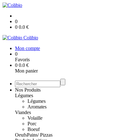
0
0
0.0
€
Colibio
Mon compte
0
Favoris
0
0.0
€
Mon panier
Nos Produits
Légumes
Légumes
Aromates
Viandes
Volaille
Porc
Boeuf
Oeufs
Pains/ Pizzas