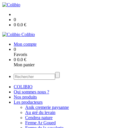
0
0
0.0
€
Colibio
Mon compte
0
Favoris
0
0.0
€
Mon panier
COLIBIO
Qui sommes nous ?
Nos produits
Les producteurs
Anik cremerie paysanne
Au gré du levain
Cendrea nature
Ferme Ar Goued
Ferme de la cavalerie