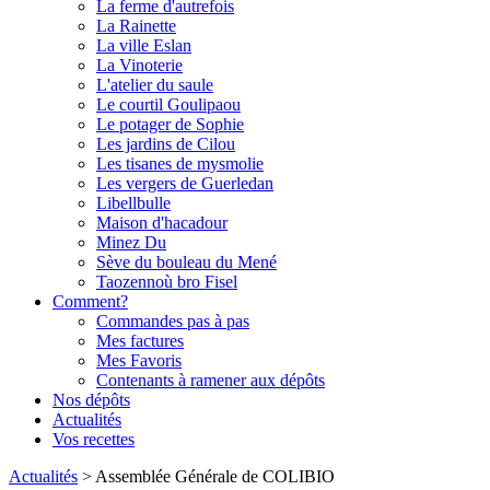
La ferme d'autrefois
La Rainette
La ville Eslan
La Vinoterie
L'atelier du saule
Le courtil Goulipaou
Le potager de Sophie
Les jardins de Cilou
Les tisanes de mysmolie
Les vergers de Guerledan
Libellbulle
Maison d'hacadour
Minez Du
Sève du bouleau du Mené
Taozennoù bro Fisel
Comment?
Commandes pas à pas
Mes factures
Mes Favoris
Contenants à ramener aux dépôts
Nos dépôts
Actualités
Vos recettes
Actualités
>
Assemblée Générale de COLIBIO