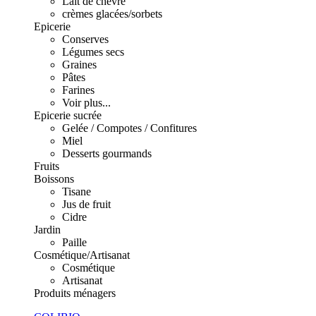
Lait de chèvre
crèmes glacées/sorbets
Epicerie
Conserves
Légumes secs
Graines
Pâtes
Farines
Voir plus...
Epicerie sucrée
Gelée / Compotes / Confitures
Miel
Desserts gourmands
Fruits
Boissons
Tisane
Jus de fruit
Cidre
Jardin
Paille
Cosmétique/Artisanat
Cosmétique
Artisanat
Produits ménagers