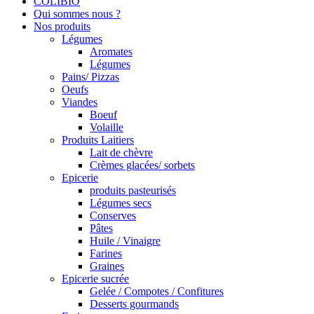
COLIBIO
Qui sommes nous ?
Nos produits
Légumes
Aromates
Légumes
Pains/ Pizzas
Oeufs
Viandes
Boeuf
Volaille
Produits Laitiers
Lait de chèvre
Crèmes glacées/ sorbets
Epicerie
produits pasteurisés
Légumes secs
Conserves
Pâtes
Huile / Vinaigre
Farines
Graines
Epicerie sucrée
Gelée / Compotes / Confitures
Desserts gourmands