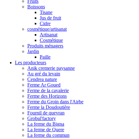
Fruits
Boissons
Tisane
Jus de fruit
Cidre
cosmétique/artisanat
Artisanat
Cosmétique
Produits ménagers
Jardin
Paille
Les producteurs
Anik cremerie paysanne
Au gré du levain
Cendrea nature
Ferme Ar Goued
Ferme de la cavalerie
Ferme des Horizons
Ferme du Groin dans l'Airbe
Ferme la Doudoutière
Fournil de quevran
Grobul'factory
La ferme du Bigna
La ferme de Quere
La ferme du commun