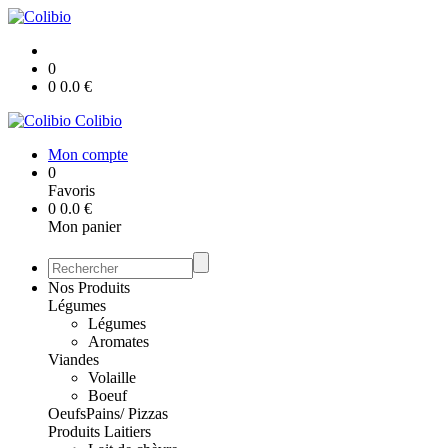
0
0
0.0
€
Colibio
Mon compte
0
Favoris
0
0.0
€
Mon panier
Nos Produits
Légumes
Légumes
Aromates
Viandes
Volaille
Boeuf
Oeufs
Pains/ Pizzas
Produits Laitiers