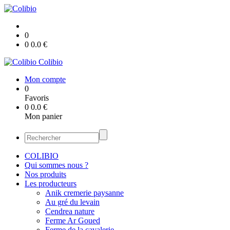
0
0
0.0
€
Colibio
Mon compte
0
Favoris
0
0.0
€
Mon panier
COLIBIO
Qui sommes nous ?
Nos produits
Les producteurs
Anik cremerie paysanne
Au gré du levain
Cendrea nature
Ferme Ar Goued
Ferme de la cavalerie