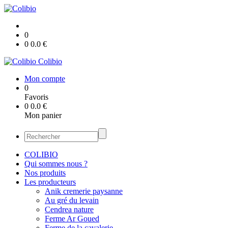
0
0
0.0
€
Colibio
Mon compte
0
Favoris
0
0.0
€
Mon panier
COLIBIO
Qui sommes nous ?
Nos produits
Les producteurs
Anik cremerie paysanne
Au gré du levain
Cendrea nature
Ferme Ar Goued
Ferme de la cavalerie