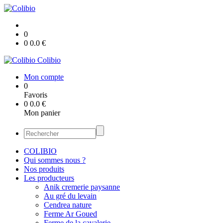
0
0
0.0
€
Colibio
Mon compte
0
Favoris
0
0.0
€
Mon panier
COLIBIO
Qui sommes nous ?
Nos produits
Les producteurs
Anik cremerie paysanne
Au gré du levain
Cendrea nature
Ferme Ar Goued
Ferme de la cavalerie