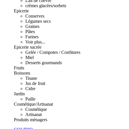
Lait de chèvre
crèmes glacées/sorbets
Epicerie
Conserves
Légumes secs
Graines
Pâtes
Farines
Voir plus...
Epicerie sucrée
Gelée / Compotes / Confitures
Miel
Desserts gourmands
Fruits
Boissons
Tisane
Jus de fruit
Cidre
Jardin
Paille
Cosmétique/Artisanat
Cosmétique
Artisanat
Produits ménagers