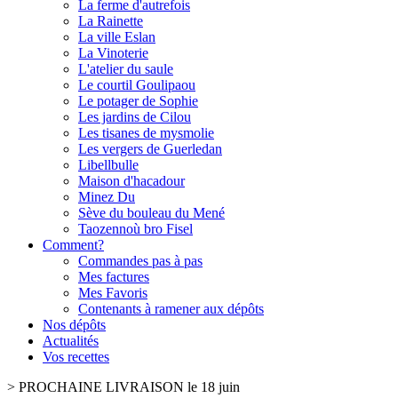
La ferme d'autrefois
La Rainette
La ville Eslan
La Vinoterie
L'atelier du saule
Le courtil Goulipaou
Le potager de Sophie
Les jardins de Cilou
Les tisanes de mysmolie
Les vergers de Guerledan
Libellbulle
Maison d'hacadour
Minez Du
Sève du bouleau du Mené
Taozennoù bro Fisel
Comment?
Commandes pas à pas
Mes factures
Mes Favoris
Contenants à ramener aux dépôts
Nos dépôts
Actualités
Vos recettes
>
PROCHAINE LIVRAISON le 18 juin