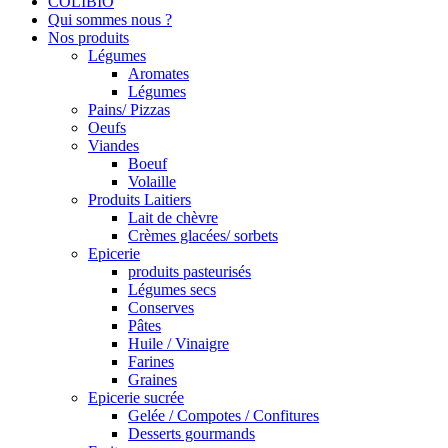
COLIBIO
Qui sommes nous ?
Nos produits
Légumes
Aromates
Légumes
Pains/ Pizzas
Oeufs
Viandes
Boeuf
Volaille
Produits Laitiers
Lait de chèvre
Crèmes glacées/ sorbets
Epicerie
produits pasteurisés
Légumes secs
Conserves
Pâtes
Huile / Vinaigre
Farines
Graines
Epicerie sucrée
Gelée / Compotes / Confitures
Desserts gourmands