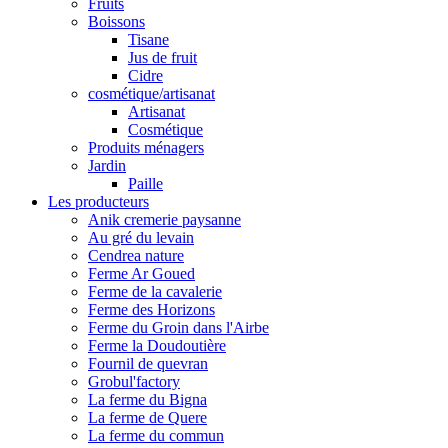
Fruits
Boissons
Tisane
Jus de fruit
Cidre
cosmétique/artisanat
Artisanat
Cosmétique
Produits ménagers
Jardin
Paille
Les producteurs
Anik cremerie paysanne
Au gré du levain
Cendrea nature
Ferme Ar Goued
Ferme de la cavalerie
Ferme des Horizons
Ferme du Groin dans l'Airbe
Ferme la Doudoutière
Fournil de quevran
Grobul'factory
La ferme du Bigna
La ferme de Quere
La ferme du commun