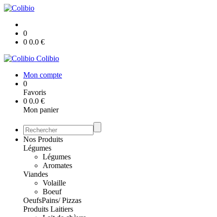
0
0
0.0
€
Colibio
Mon compte
0
Favoris
0
0.0
€
Mon panier
Nos Produits
Légumes
Légumes
Aromates
Viandes
Volaille
Boeuf
Oeufs
Pains/ Pizzas
Produits Laitiers