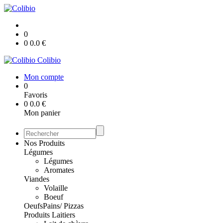
0
0
0.0
€
Colibio
Mon compte
0
Favoris
0
0.0
€
Mon panier
Nos Produits
Légumes
Légumes
Aromates
Viandes
Volaille
Boeuf
Oeufs
Pains/ Pizzas
Produits Laitiers