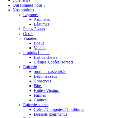
COLIBIO
Qui sommes nous ?
Nos produits
Légumes
Aromates
Légumes
Pains/ Pizzas
Oeufs
Viandes
Boeuf
Volaille
Produits Laitiers
Lait de chèvre
Crèmes glacées/ sorbets
Epicerie
produits pasteurisés
Légumes secs
Conserves
Pâtes
Huile / Vinaigre
Farines
Graines
Epicerie sucrée
Gelée / Compotes / Confitures
Desserts gourmands