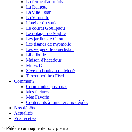
La ferme d'autrefois
La Rainette
La ville Eslan
La Vinoterie
L'atelier du saule
Le courtil Goulipaou
Le potager de Sophie
Les jardins de Cilou
Les tisanes de mysmolie
Les vergers de Guerledan
Libellbulle
Maison d'hacadour
Minez Du
Sève du bouleau du Mené
Taozennoù bro Fisel
Comment?
Commandes pas à pas
Mes factures
Mes Favoris
Contenants à ramener aux dépôts
Nos dépôts
Actualités
Vos recettes
>
Pâté de campagne de porc plein air