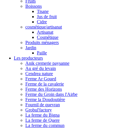
Fruits
Boissons
Tisane
Jus de fruit
Cidre
cosmétique/artisanat
Artisanat
Cosmétique
Produits ménagers
Jardin
Paille
Les producteurs
Anik cremerie paysanne
Au gré du levain
Cendrea nature
Ferme Ar Goued
Ferme de la cavalerie
Ferme des Horizons
Ferme du Groin dans l'Airbe
Ferme la Doudoutière
Fournil de quevran
Grobul'factory
La ferme du Bigna
La ferme de Quere
La ferme du commun