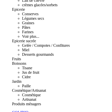
Lait de chèvre
crèmes glacées/sorbets
Epicerie
Conserves
Légumes secs
Graines
Pâtes
Farines
Voir plus...
Epicerie sucrée
Gelée / Compotes / Confitures
Miel
Desserts gourmands
Fruits
Boissons
Tisane
Jus de fruit
Cidre
Jardin
Paille
Cosmétique/Artisanat
Cosmétique
Artisanat
Produits ménagers