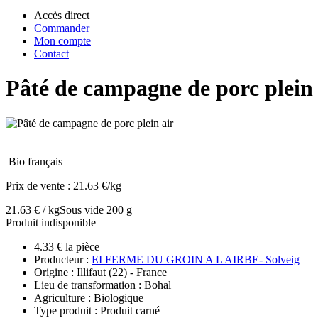
Accès direct
Commander
Mon compte
Contact
Pâté de campagne de porc plein 
Bio français
Prix de vente :
21.63 €/kg
21.63 € / kg
Sous vide 200 g
Produit indisponible
4.33 € la pièce
Producteur :
EI FERME DU GROIN A L AIRBE- Solveig
Origine : Illifaut (22) - France
Lieu de transformation : Bohal
Agriculture : Biologique
Type produit : Produit carné